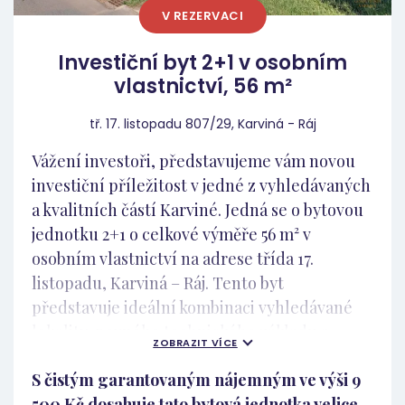
V REZERVACI
Investiční byt 2+1 v osobním
vlastnictví, 56 m²
tř. 17. listopadu 807/29, Karviná - Ráj
Vážení investoři, představujeme vám novou
investiční příležitost v jedné z vyhledávaných
a kvalitních částí Karviné. Jedná se o bytovou
jednotku 2+1 o celkové výměře 56 m² v
osobním vlastnictví na adrese třída 17.
listopadu, Karviná – Ráj. Tento byt
představuje ideální kombinaci vyhledávané
lokality, pevného technického základu a
ZOBRAZIT VÍCE
především vzácného typu vlastnictví, který je
S čistým garantovaným nájemným ve výši 9
na karvinském trhu obrovskou konkurenční
500 Kč dosahuje tato bytová jednotka velice
výhodou. Osobní vlastnictví: Vzácná a ceněná