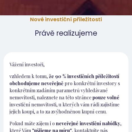
Nové investiční příležitosti
Právě realizujeme
Vážení investoři,
vzhledem k tomu,
že 90 % investičních příležitostí
obchodujeme neveřejně
pro konkrétní investory s
konkrétním zadáním parametrů vyhledávané
nemovitosti, naleznete na této stránce
pouze volné
investiční nemovitosti, u kterých vám rádi zajistíme
jejich koupi, a to za zvýhodněnou kupní cenu.
Pokud máte zájem i o
neveřejné investiční nabídky
,
které Vám
"ušijeme na míru"
, kontaktujte nás