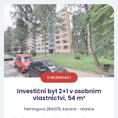
okna, modernizovaný výtah). Třetí podlaží je
mezi nájemníky oblíbené pro svou snadnou
dostupnost a výborný tepelný komfort.
Nemovitost již prošla zásadní částí
rekonstrukce, což vám šetří drahý čas i
kapitál: Vybudované sádrokartonové jádro:
Odpadá nutnost bourání starého umakartu.
Nová elektroinstalace: Rozvody elektřiny v
mědi jsou již kompletně hotové v jádru i v
kuchyni. Strategie „Smart Refresh“ na klíč
(Rozpočet 150 000 Kč) Nečeká vás žádná
V REZERVACI
zdlouhavá ani finančně náročná přestavba.
Jelikož nejdražší technické prvky jsou již
Investiční byt 2+1 v osobním
hotové, zaměříme se pouze na finální
vlastnictví, 54 m²
estetiku interiéru, aby byt působil svěžím a
čistým dojmem novostavby. V rámci rozpočtu
Flemingova 2840/15, Karviná - Hranice
150 000 Kč zajistíme: odstranění starých tapet