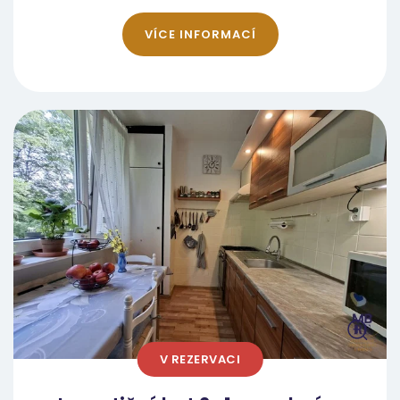
prodat. Dispozice a stav: Zdravý základ pro
stav lokality je pro úspěch investice zásadní.
rychlé spuštění Byt se nachází v 5. NP ze
VÍCE INFORMACÍ
Čtvrť Hranice je dlouhodobě hodnocena jako
7 panelového domu po kompletní revitalizaci
dobrá, zelená a bezpečná adresa v Karviné.
(zateplení, nová fasáda, plastová okna,
Kompletně se vyhýbá rizikovým zónám a tzv.
modernizovaný výtah). Páté podlaží je mezi
vyloučeným lokalitám. Občanská vybavenost:
nájemníky oblíbené pro svou snadnou
Ulice Flemingova nabízí kompletní zázemí
dostupnost a výborný tepelný komfort.
pro pohodlný život. V docházkové vzdálenosti
Nemovitost již prošla zásadní částí
do 5 minut se nachází supermarkety (Albert,
rekonstrukce, což vám šetří drahý čas i
Kaufland), pošta, lékárny, bankomaty,
kapitál: Vybudované jádro: Odpadá nutnost
základní i mateřské školy. Karvinská hornická
bourání starého umakartu. Nová
nemocnice za rohem: Bezprostřední blízkost
elektroinstalace: Rozvody elektřiny v mědi
vyhlášené nemocnice přivádí do lokality stálý
jsou již kompletně hotové v jádru i v kuchyni.
přísun velmi bonitních a spolehlivých
Strategie „Smart Refresh“ na klíč (Rozpočet
nájemníků z řad lékařů a zdravotnického
150 000 Kč) Nečeká vás žádná zdlouhavá ani
personálu. Volný čas a doprava: Kousek od
V REZERVACI
finančně náročná přestavba. Jelikož nejdražší
domu leží rozsáhlý lesopark a v pěší
technické prvky jsou již hotové, zaměříme se