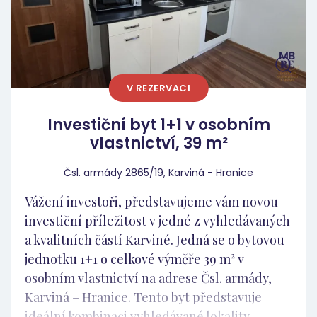
Místnosti mají samostatné vstupy z chodby,
Polska. Shrnutí investičního záměru Tento
což zaručuje maximální soukromí. Na
byt v osobním vlastnictví představuje vysoce
nájemním trhu jde o vysoce žádaný prvek,
likvidní, nízkorizikový produkt. Kombinuje
který rozšiřuje okruh zájemců (rodiny, páry i
vyhledávanou čtvrť Karviná - Ráj, ideální 3.
spolubydlení). Super parkování: Přímo u
NP, hotové jádro s novou elektřinou v mědi a
V REZERVACI
domu a v jeho těsném sousedství se nachází
velmi nízký rozpočet na dokončení (150k).
velkokapacitní parkoviště s dostatkem
Investiční byt 1+1 v osobním
Získáte tak prémiové aktivum v osobním
volných míst. Bezproblémové parkování je na
vlastnictví, 39 m²
vlastnictví s garantovanou obsazeností a
karvinských sídlištích obrovským prodejním
okamžitým startem cash-flow.
argumentem pro bonitní nájemníky s
Čsl. armády 2865/19, Karviná - Hranice
vlastními auty. Strategie kompletní proměny
Vážení investoři, představujeme vám novou
na klíč (Rozpočet 430 000 Kč) Jednotka je v
investiční příležitost v jedné z vyhledávaných
současnosti v původním stavu. V rámci
a kvalitních částí Karviné. Jedná se o bytovou
prověřeného konceptu zrealizujeme
jednotku 1+1 o celkové výměře 39 m² v
kompletní rekonstrukci na klíč, po které
osobním vlastnictví na adrese Čsl. armády,
získáte de facto nový byt s nulovými nároky
Karviná – Hranice. Tento byt představuje
na údržbu v následujících letech. V rámci
ideální kombinaci vyhledávané lokality,