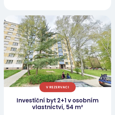
000 Kč na klíč zajistíme: Nové vyzděné jádro:
benefitem – zajišťuje stálý přísun velmi
Výstavbu nové koupelny a WC s novými
bonitních a stabilních nájemníků z řad lékařů,
obklady, dlažbou a moderní sanitou.
zdravotních sester a dalšího personálu. Volný
Elektroinstalaci: Kompletně nové rozvody
čas a rekreace: Kousek od domu leží rozsáhlý
elektřiny v mědi v celém bytě včetně nové
lesopark a v pěší dostupnosti je také oblíbená
revize. Kuchyni včetně spotřebičů: Instalaci
lázeňská zóna Lázně Darkov, což zvyšuje
nové moderní kuchyňské linky včetně
atraktivitu bydlení pro rodiny. Dopravní
kompletní sady vestavných spotřebičů.
spojení: Perfektní obslužnost MHD. Zastávky s
Povrchy a podlahy: Vyrovnání podkladů,
přímými a častými spoji do centra města i k
pokládku nových plovoucích podlah a dlažby,
vlakovému nádraží jsou hned u domu. Karviná
nové omítky a kompletní bílou výmalbu.
má navíc skvělou spádovost do Ostravy a
Finanční výhoda: Významným benefitem
blízkého Polska. Pracovní
projektu je, že celý rozpočet na rekonstrukci
příležitosti: Lokalita těží z blízkosti
V REZERVACI
(440 000 Kč) lze přímo zahrnout do
prosperující průmyslové zóny Nové Pole a
úvěrového financování pro nákup bytu.
Investiční byt 2+1 v osobním
stabilního průmyslového zázemí celého
Šetříte tak vlastní kapitál a do projektu
vlastnictví, 54 m²
regionu. Shrnutí investičního záměru
vstupujete s minimální vlastní hotovostí.
Tento byt v osobním vlastnictví představuje