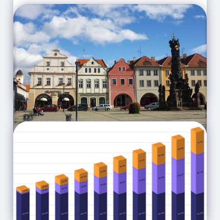
Vyplatí se investovat do
nemovitostí při 5%
hypotékách a historických
maximech? (Analýza)
CELÝ ČLÁNEK
Proč nakupovat investiční
bytové jednotky v Žatci?
CELÝ ČLÁNEK