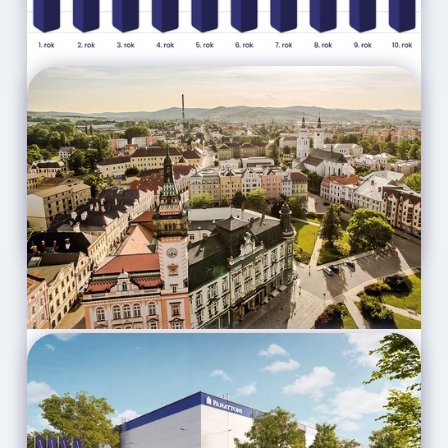
Investujte doma: Podpořte
Moravskoslezský kraj a
zajistěte si stabilní výnos
CELÝ ČLÁNEK
Proč investovat do bytů v
Krnově? Město s rostoucím
potenciálem.