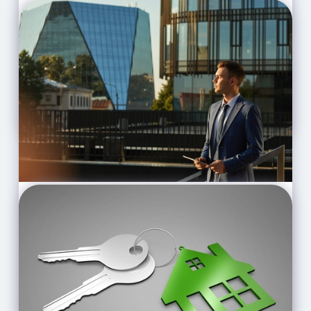
Gigafactory v Orlové -
obrovská příležitost pro
všechny investory do
nemovitostí
CELÝ ČLÁNEK
Družstevní investování bez
hypotéky a s výnosy až 15 %
ročně
CELÝ ČLÁNEK