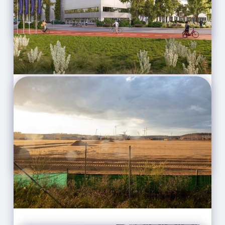
CELÝ ČLÁNEK
Panattoni Smart Park Karviná
- Budoucnost pro město.
Příležitost pro kraj
CELÝ ČLÁNEK