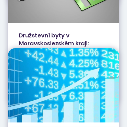
Družstevní byty v
Moravskoslezském kraji:
skvělá investiční příležitost s
nízkou cenou a vysokým
výnosem aneb skrytý poklad
pro investory
CELÝ ČLÁNEK