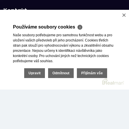
Kontakt
×
CZ Tel:
+420 800 023 033
Používáme soubory cookies
ℹ
SK Tel:
+420 605 005 222
Naše soubory potřebujeme pro samotnou funkčnost webu a pro
uložení vašich předvoleb při jeho procházení. Cookies třetích
info@mbreinvestice.cz
stran pak slouží pro vyhodnocování výkonu a zkvalitnění obsahu
prezentace. Nejsou určeny k identifikaci návštěvníka jako
konkrétní osoby. Pro uchování jiných než technických cookies
potřebujeme váš souhlas.
Upravit
Odmítnout
Přijímám vše
GARANTOVANÝ NÁJEM
GARANTOVANÝ NÁRŮST HODNOTY
NEMOVITOSTI