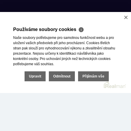
a nebo nám rovnou
zdarma
×
zavolejte
Používáme soubory cookies
ℹ
Naše soubory potřebujeme pro samotnou funkčnost webu a pro
uložení vašich předvoleb při jeho procházení. Cookies třetích
ZAVOLAT ZDARMA NA 800 023 033
stran pak slouží pro vyhodnocování výkonu a zkvalitnění obsahu
prezentace. Nejsou určeny k identifikaci návštěvníka jako
konkrétní osoby. Pro uchování jiných než technických cookies
potřebujeme váš souhlas.
Upravit
Odmítnout
Přijímám vše