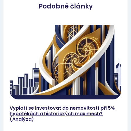
Podobné články
Vyplatí se investovat do nemovitostí při 5%
hypotékách a historických maximech?
(Analýza)