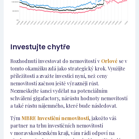
Investujte chytře
Rozhodnutí investovat do nemovitostí v
Orlové
se v
tomto okamžiku zdá jako strategický krok. Využijte
příležitosti a zvažte investici nyní, než ceny
nemovitostí začnou ještě výrazněji růst.
Nezmeškejte šanci vydělat na potenciálním
schválení gigafactory, nárůstu hodnoty nemovitostí
a také růstu nájemného, které bude následovat.
Tým
MBRE Investiční nemovitosti
, jakožto váš
partner na trhu investičních nemovitostí
v moravskoslezském kraji, vám rádi odpoví na