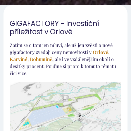
GIGAFACTORY - Investiční
příležitost v Orlové
Zatím se o tom jen mluví, ale už jen zvěsti o nové
gigafactory zvedají ceny nemovitostí v
Orlové,
Karviné, Bohumíně
, ale i ve vzdálenějším okolí o
desítky procent. Pojďme si proto k tomuto tématu
říci více.