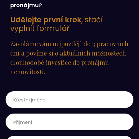
pronájmu?
Udělejte první krok
, stačí
vyplnit formulář
Zavoláme vám nejpozději do 3 pracovních
dní a povíme si o aktuálních možnostech
dlouhodobé investice do pronájmu
nemovitostí.