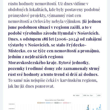
růstu hodnoty nemovitostí. Už dnes vidíme v
obdobných lokalitách, kde byly postaveny podobné
průmyslové projekty, významný růst cen
nemovitostí a Orlová by nebyla výjimkou.
Již jednou
jsme podobnou situaci v regionu zažili, a to v
podobě výrobního závodu Hyundai v Nošovicích.
Dnes, s odstupem 18ti let (2006-2024) od zahájení
výstavby v Nošovicích, se stalo Frýdecko-
Místecko, co se týče cen nemovitostí a pronájmů,
jedním z nejdražších regionů
Moravskoslezského kraje. Bytové jednotky,
pozemky i rodinné domy zde zaznamenaly strmý
růst své hodnoty a tento trend si drží až dodnes.
To samé nás nejspíše čeká i v karvinském regionu,
jak lze již dnes pozorovat.