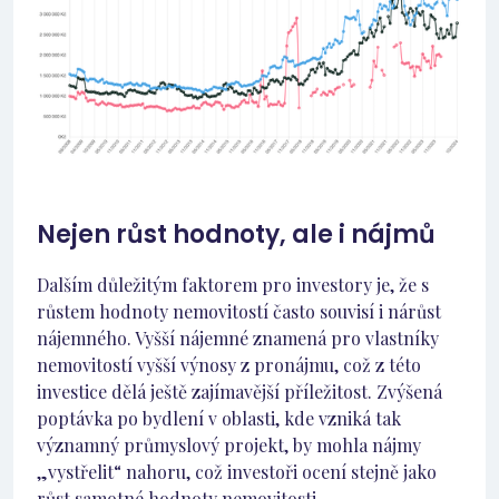
Nejen růst hodnoty, ale i nájmů
Dalším důležitým faktorem pro investory je, že s
růstem hodnoty nemovitostí často souvisí i nárůst
nájemného. Vyšší nájemné znamená pro vlastníky
nemovitostí vyšší výnosy z pronájmu, což z této
investice dělá ještě zajímavější příležitost. Zvýšená
poptávka po bydlení v oblasti, kde vzniká tak
významný průmyslový projekt, by mohla nájmy
„vystřelit“ nahoru, což investoři ocení stejně jako
růst samotné hodnoty nemovitosti.