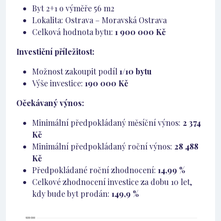
Byt 2+1 o výměře 56 m2
Lokalita: Ostrava – Moravská Ostrava
Celková hodnota bytu:
1 900 000 Kč
Investiční příležitost:
Možnost zakoupit podíl
1/10 bytu
Výše investice:
190 000 Kč
Očekávaný výnos:
Minimální předpokládaný měsíční výnos:
2 374
Kč
Minimální předpokládaný roční výnos:
28 488
Kč
Předpokládané roční zhodnocení:
14,99 %
Celkové zhodnocení investice za dobu 10 let,
kdy bude byt prodán:
149,9 %