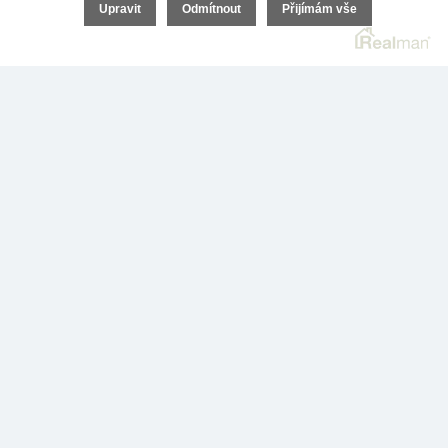
Upravit
Odmítnout
Přijímám vše
Vaše osobní údaje jsou v bezpečí a budou využity výhradně ke zpracování
poptávky.
ODESLAT NEZÁVAZNOU POPTÁVKU
a nebo nám rovnou
zdarma
zavolejte
ZAVOLAT ZDARMA NA 800 023 033