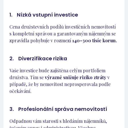
1. Nízká vstupní investice
Cena družstevních podílů investičních nemovitostí
s kompletní správou a garantovaným nájemným se
zpravidla pohybuje v rozmezí
140–300 tisíc korun.
2. Diverzifikace rizika
Vaše investice bude zajištěna celým portfoliem
družstva. Tím se
výrazně snižuje riziko ztráty
v
případě, že by nemovitost neprosperovala podle
očekávání.
3. Profesionální správa nemovitostí
Odpadnou vám starosti s hledáním nájemníků,
řešením oprav i administrativou. Všechno