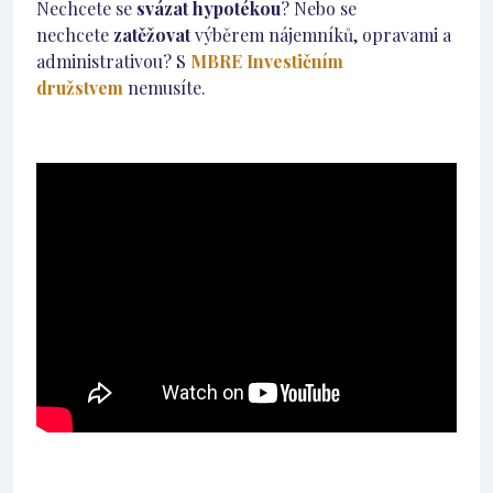
Nechcete se
svázat hypotékou
? Nebo se
nechcete
zatěžovat
výběrem nájemníků, opravami a
administrativou? S
MBRE Investičním
družstvem
nemusíte.