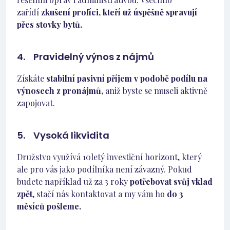
zařídí
zkušení profíci, kteří už úspěšně spravují
přes stovky bytů.
4. Pravidelný výnos z nájmů
Získáte
stabilní pasivní příjem v podobě podílu na
výnosech z pronájmů,
aniž byste se museli aktivně
zapojovat.
5. Vysoká likvidita
Družstvo využívá 10letý investiční horizont, který
ale pro vás jako podílníka není závazný. Pokud
budete například už za 3 roky
potřebovat svůj vklad
zpět
, stačí nás kontaktovat a my vám ho
do 3
měsíců pošleme.