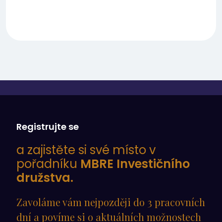
Registrujte se
a zajistěte si své místo v
pořadníku
MBRE Investičního
družstva.
Zavoláme vám nejpozději do 3 pracovních
dní a povíme si o aktuálních možnostech