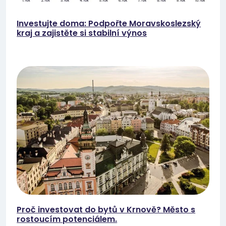
Investujte doma: Podpořte Moravskoslezský
kraj a zajistěte si stabilní výnos
Proč investovat do bytů v Krnově? Město s
rostoucím potenciálem.