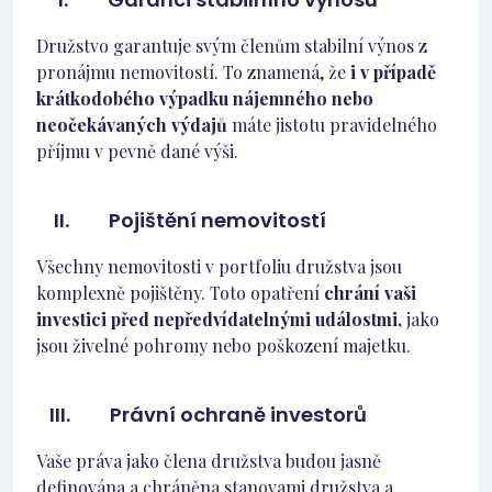
Družstvo garantuje svým členům stabilní výnos z
pronájmu nemovitostí. To znamená, že
i v případě
krátkodobého výpadku nájemného nebo
neočekávaných výdajů
máte jistotu pravidelného
příjmu v pevně dané výši.
II. Pojištění nemovitostí
Všechny nemovitosti v portfoliu družstva jsou
komplexně pojištěny. Toto opatření
chrání vaši
investici před nepředvídatelnými událostmi,
jako
jsou živelné pohromy nebo poškození majetku.
III. Právní ochraně investorů
Vaše práva jako člena družstva budou jasně
definována a chráněna stanovami družstva a