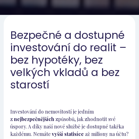
Bezpečné a dostupné
investování do realit –
bez hypotéky, bez
velkých vkladů a bez
starostí
Investování do nemovitostí je jedním
z
nejbezpečnějších
způsobů, jak zhodnotit své
úspory. A díky naší nové službě je dostupné takřka
každému. Nemáte
vyšší statisíce
až miliony na účtu?