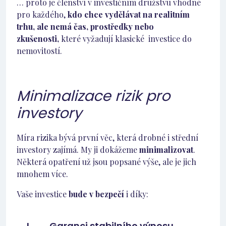
… proto je členství v investičním družstvu vhodné
pro každého,
kdo chce vydělávat na realitním
trhu, ale nemá čas, prostředky nebo
zkušenosti,
které vyžadují klasické investice do
nemovitostí.
Minimalizace rizik pro
investory
Míra rizika bývá první věc, která drobné i střední
investory zajímá. My ji dokážeme
minimalizovat
.
Některá opatření už jsou popsané výše, ale je jich
mnohem více.
Vaše investice
bude v bezpečí
i díky:
I. Garanci stabilního výnosu