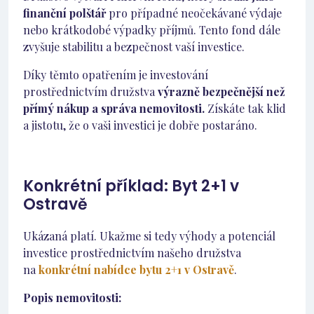
finanční polštář
pro případné neočekávané výdaje
nebo krátkodobé výpadky příjmů. Tento fond dále
zvyšuje stabilitu a bezpečnost vaší investice.
Díky těmto opatřením je investování
prostřednictvím družstva
výrazně bezpečnější než
přímý nákup a správa nemovitosti.
Získáte tak klid
a jistotu, že o vaši investici je dobře postaráno.
Konkrétní příklad: Byt 2+1 v
Ostravě
Ukázaná platí. Ukažme si tedy výhody a potenciál
investice prostřednictvím našeho družstva
na
konkrétní nabídce bytu 2+1 v Ostravě
.
Popis nemovitosti: