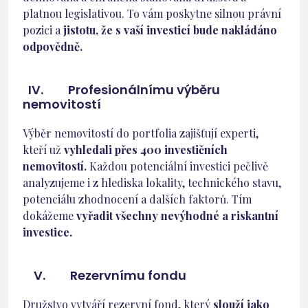
platnou legislativou. To vám poskytne silnou právní
pozici a
jistotu, že s vaší investicí bude nakládáno
odpovědně.
IV. Profesionálnímu výběru
nemovitostí
Výběr nemovitostí do portfolia zajišťují experti,
kteří už
vyhledali přes 400 investičních
nemovitostí.
Každou potenciální investici pečlivě
analyzujeme i z hlediska lokality, technického stavu,
potenciálu zhodnocení a dalších faktorů. Tím
dokážeme
vyřadit všechny nevýhodné a riskantní
investice.
V. Rezervnímu fondu
Družstvo vytváří rezervní fond, který
slouží jako