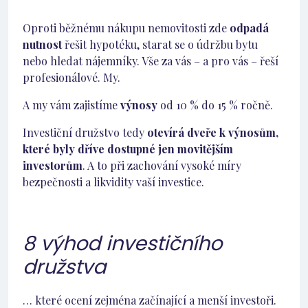
Oproti běžnému nákupu nemovitosti zde
odpadá
nutnost
řešit hypotéku, starat se o údržbu bytu
nebo hledat nájemníky. Vše za vás – a pro vás – řeší
profesionálové. My.
A my vám zajistíme
výnosy
od 10 % do 15 % ročně.
Investiční družstvo tedy
otevírá dveře k výnosům,
které byly dříve dostupné jen movitějším
investorům
. A to při zachování vysoké míry
bezpečnosti a likvidity vaší investice.
8 výhod investičního
družstva
… které ocení zejména začínající a menší investoři.