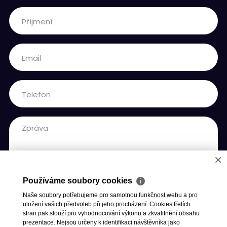
×
Používáme soubory cookies
ℹ
Naše soubory potřebujeme pro samotnou funkčnost webu a pro
uložení vašich předvoleb při jeho procházení. Cookies třetích
stran pak slouží pro vyhodnocování výkonu a zkvalitnění obsahu
Vaše osobní údaje jsou v bezpečí a budou využity výhradně ke zpracování
prezentace. Nejsou určeny k identifikaci návštěvníka jako
poptávky.