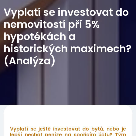
Vyplatí se investovat do
nemovitostí při 5%
hypotékách a
historických maximech?
(Analýza)
Vyplatí se ještě investovat do bytů, nebo je
lepší nechat peníze na spořicím účtu? Tým