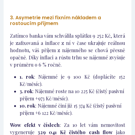
3. Asymetrie mezi fixním nákladem a
rostoucím příjmem
Zatímco banka vám schválila splátku 9 252 Kč, která
je zafixovaná a inflace z ní v čase ukrajuje reálnou
hodnotu, váš příjem z nájemného se chová přesně
opačně. Díky inflaci a růstu trhu se nájemné zvyšuje
v průměru o 6 % ročně.
1. rok
: Nájemné je 9 100 Kč (doplácíte 152
Kč/měsíc).
3. rok
: Nájemné roste na 10 225 Kč (čistý pasivní
příjem +973 Kč/měsíc).
10. rok
: Nájemné činí již 15 374 Kč (čistý pasivní
příjem +6 122 Kč/měsíc).
Wow efekt v číslech
: Za 10 let vám nemovitost
vygeneruje
329 041 Kč čistého cash flow
jako