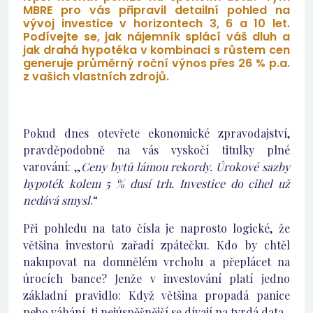
MBRE pro vás připravil detailní pohled na
vývoj investice v horizontech 3, 6 a 10 let.
Podívejte se, jak nájemník splácí váš dluh a
jak drahá hypotéka v kombinaci s růstem cen
generuje průměrný roční výnos přes 26 % p.a.
z vašich vlastních zdrojů.
Pokud dnes otevřete ekonomické zpravodajství,
pravděpodobně na vás vyskočí titulky plné
varování: „
Ceny bytů lámou rekordy. Úrokové sazby
hypoték kolem 5 % dusí trh. Investice do cihel už
nedává smysl
.“
Při pohledu na tato čísla je naprosto logické, že
většina investorů zařadí zpátečku. Kdo by chtěl
nakupovat na domnělém vrcholu a přeplácet na
úrocích bance? Jenže v investování platí jedno
základní pravidlo: Když většina propadá panice
nebo váhání, ti nejúspěšnější se dívají na tvrdá data.