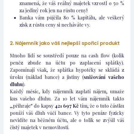
znamená, že váš reálný majetek vzrostl o 50 %
za jediný rok jen na růstu ceny!
Banka vám půjčila 80 % kapitálu, ale veškerý
zisk z růstu ceny si necháváte vy.
2. Nájemník jako váš nejlepší spořicí produkt
Mnoho lidí se soustředí pouze na cash flow (kolik
peněz zbude na účtu po zaplacení splátky).
Zapomínají však, že splátka hypotéky se skládá z
úroku (náklad bance) a jistiny (
snižování vašeho
dluhu
).
Každý měsíc, kdy nájemník zaplatí nájem, umaže
kus vašeho dluhu. Za 10 let vám nájemník takto
„přihraje“ do kapsy
421 697 Kč
tím, že o tuto částku
poníží váš dluh vůči bance. Vy tyto peníze fyzicky
nevidíte na běžném účtu, ale o tolik se zvýšil váš
čistý majetek v nemovitosti.