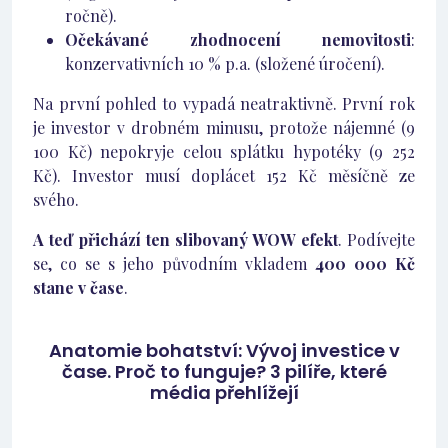
ročně).
Očekávané zhodnocení nemovitosti
:
konzervativních 10 % p.a. (složené úročení).
Na první pohled to vypadá neatraktivně. První rok
je investor v drobném minusu, protože nájemné (9
100 Kč) nepokryje celou splátku hypotéky (9 252
Kč). Investor musí doplácet 152 Kč měsíčně ze
svého.
A teď přichází ten slibovaný WOW efekt
. Podívejte
se, co se s jeho původním vkladem
400 000 Kč
stane v čase
.
Anatomie bohatství: Vývoj investice v
čase. Proč to funguje? 3 pilíře, které
média přehlížejí