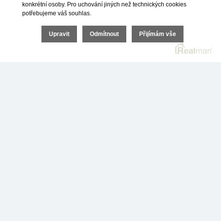
konkrétní osoby. Pro uchování jiných než technických cookies
potřebujeme váš souhlas.
ODESLAT NEZÁVAZNOU POPTÁVKU
Upravit
Odmítnout
Přijímám vše
a nebo nám rovnou
zdarma
zavolejte
ZAVOLAT ZDARMA NA 800 023 033