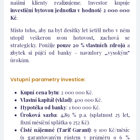
našimi klienty realizujeme. Investor kupuje
investiční bytovou jednotku v hodnotě 2 000 000
Kč
.
Místo toho, aby na byt desítky let šetřil nebo v něm
utopil veškerou svou hotovost, zachová se
strategicky. Použije
pouze 20 % vlastních zdrojů
a
zbytek si půjčí od banky – navzdory „vysokým“
úrokům.
Vstupní parametry investice:
Kupní cena bytu
: 2 000 000 Kč.
Vlastní kapitál (vklad)
: 400 000 Kč.
Hypotéka od banky
: 1 600 000 Kč.
Úroková sazba
: 4,89 % p.a. (splatnost 25 let,
fixní měsíční splátka 9 252 Kč).
Čisté nájemné (Tarif Garant)
: 9 100 Kč/měsíc
(s garantovaným růstem v průměru o 6 %