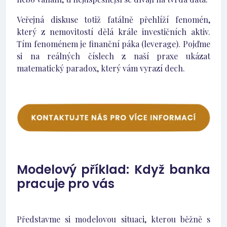
Veřejná diskuse totiž fatálně přehlíží fenomén,
který z nemovitostí dělá krále investičních aktiv.
Tím fenoménem je finanční páka (leverage). Pojďme
si na reálných číslech z naší praxe ukázat
matematický paradox, který vám vyrazí dech.
Modelový příklad: Když banka
pracuje pro vás
Představme si modelovou situaci, kterou běžně s