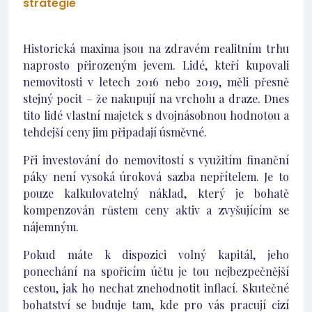
strategie
Historická maxima jsou na zdravém realitním trhu
naprosto přirozeným jevem. Lidé, kteří kupovali
nemovitosti v letech 2016 nebo 2019, měli přesně
stejný pocit – že nakupují na vrcholu a draze. Dnes
tito lidé vlastní majetek s dvojnásobnou hodnotou a
tehdejší ceny jim připadají úsměvné.
Při investování do nemovitostí s využitím finanční
páky není vysoká úroková sazba nepřítelem. Je to
pouze kalkulovatelný náklad, který je bohatě
kompenzován růstem ceny aktiv a zvyšujícím se
nájemným.
Pokud máte k dispozici volný kapitál, jeho
ponechání na spořicím účtu je tou nejbezpečnější
cestou, jak ho nechat znehodnotit inflací. Skutečné
bohatství se buduje tam, kde pro vás pracují cizí