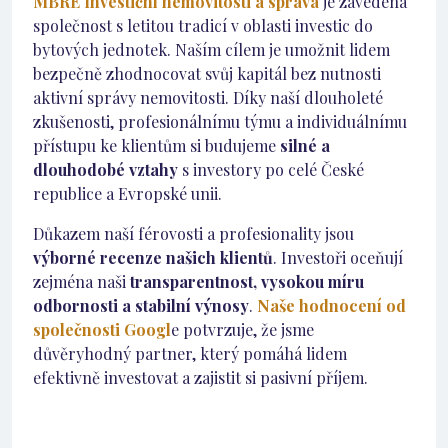
MBRE Investiční nemovitosti a správa
je zavedená
společnost s letitou tradicí v oblasti investic do
bytových jednotek. Naším cílem je umožnit lidem
bezpečně zhodnocovat svůj kapitál bez nutnosti
aktivní správy nemovitosti. Díky naší dlouholeté
zkušenosti, profesionálnímu týmu a individuálnímu
přístupu ke klientům si budujeme
silné a
dlouhodobé vztahy
s investory po celé České
republice a Evropské unii.
Důkazem naší férovosti a profesionality jsou
výborné recenze našich klientů
. Investoři oceňují
zejména naši
transparentnost, vysokou míru
odbornosti a stabilní výnosy
.
Naše hodnocení od
společnosti Googl
e potvrzuje, že jsme
důvěryhodný partner, který pomáhá lidem
efektivně investovat a zajistit si pasivní příjem.