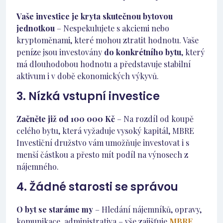
Vaše investice je kryta skutečnou bytovou
jednotkou
– Nespekulujete s akciemi nebo
kryptoměnami, které mohou ztratit hodnotu. Vaše
peníze jsou investovány
do konkrétního bytu
, který
má dlouhodobou hodnotu a představuje stabilní
aktivum i v době ekonomických výkyvů.
3. Nízká vstupní investice
Začněte již od 100 000 Kč
– Na rozdíl od koupě
celého bytu, která vyžaduje vysoký kapitál, MBRE
Investiční družstvo vám umožňuje investovat i s
menší částkou a přesto mít podíl na výnosech z
nájemného.
4. Žádné starosti se správou
O byt se staráme my
– Hledání nájemníků, opravy,
komunikace, administrativa – vše zajišťuje
MBRE