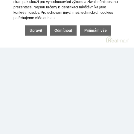
stran pak slouží pro vyhodnocování výkonu a zkvalitnění obsahu
prezentace. Nejsou určeny k identifikaci návštěvníka jako
konkrétní osoby. Pro uchování jiných než technických cookies
potřebujeme váš souhlas.
Upravit
Odmítnout
Přijímám vše
Vaše osobní údaje jsou v bezpečí a budou využity výhradně ke zpracování
poptávky.
ODESLAT NEZÁVAZNOU POPTÁVKU
a nebo nám rovnou
zdarma
zavolejte