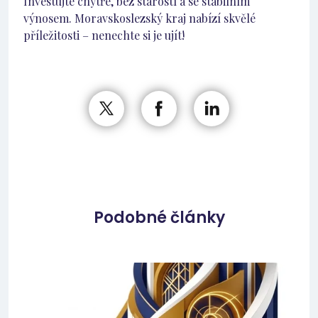
Investujte chytře, bez starostí a se stabilním
výnosem. Moravskoslezský kraj nabízí skvělé
příležitosti – nenechte si je ujít!
Podobné články