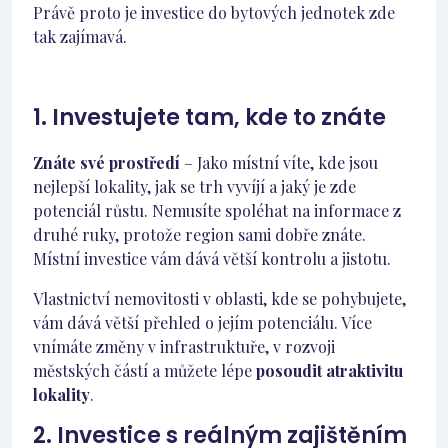
Právě proto je investice do bytových jednotek zde
tak zajímavá.
1. Investujete tam, kde to znáte
Znáte své prostředí
– Jako místní víte, kde jsou
nejlepší lokality, jak se trh vyvíjí a jaký je zde
potenciál růstu. Nemusíte spoléhat na informace z
druhé ruky, protože region sami dobře znáte.
Místní investice vám dává větší kontrolu a jistotu.
Vlastnictví nemovitosti v oblasti, kde se pohybujete,
vám dává větší přehled o jejím potenciálu. Více
vnímáte změny v infrastruktuře, v rozvoji
městských částí a můžete lépe
posoudit atraktivitu
lokality
.
2. Investice s reálným zajištěním