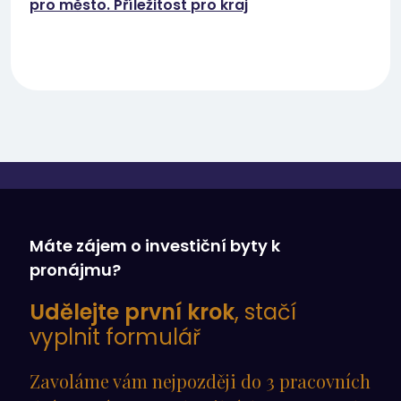
pro město. Příležitost pro kraj
Máte zájem o investiční byty k
pronájmu?
Udělejte první krok
, stačí
vyplnit formulář
Zavoláme vám nejpozději do 3 pracovních