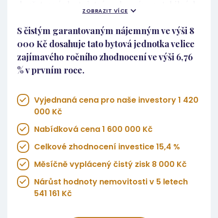
družstevní vlastnictví pod správou stabilních
ZOBRAZIT VÍCE
institucí (zejména SBD Orlovan a Bytové
S čistým garantovaným nájemným ve výši 8
družstvo v Orlové), což zajišťuje řádnou
000 Kč dosahuje tato bytová jednotka velice
údržbu domů a jasná pravidla pro podnájmy.
zajímavého ročního zhodnocení ve výši 6,76
Rádi vám představujeme novou investiční
% v prvním roce.
příležitost: bytovou jednotku 2+1 o výměře 53
m² v ulici Na Stuchlíkovci, Orlová – Lutyně.
Stav bytu a technické parametry Byt se
Vyjednaná cena pro naše investory 1 420
nachází v 1. patře kompletně revitalizovaného
000 Kč
panelového domu. Dům působí velmi čistým,
Nabídková cena 1 600 000 Kč
klidným a udržovaným dojmem. Zásadní
Celkové zhodnocení investice 15,4 %
výhodou z pohledu investora je, že byt již
disponuje zděným jádrem. Koupelna se
Měsíčně vyplácený čistý zisk 8 000 Kč
sprchovým koutem a toaletou je v dobrém
Nárůst hodnoty nemovitosti v 5 letech
technickém stavu, což nám umožňuje
541 161 Kč
soustředit rozpočet na estetickou a funkční
stránku bytu, která nejvíce ovlivňuje výši