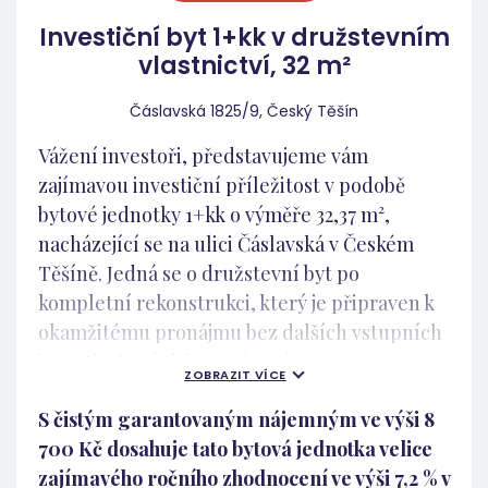
plánovaný krok, který může do budoucna:
Investiční byt 1+kk v družstevním
snížit energetickou náročnost domu, zvýšit
vlastnictví, 32 m²
komfort bydlení, podpořit hodnotu celé
nemovitosti. A znovu připomínáme – dům
Čáslavská 1825/9, Český Těšín
disponuje zcela novým výtahem, což je u
Vážení investoři, představujeme vám
čtyřpodlažních domů výrazný benefit.
zajímavou investiční příležitost v podobě
Lokalita – Bochov Bochov je menší město se
bytové jednotky 1+kk o výměře 32,37 m²,
stabilní základnou obyvatel a dobrou
nacházející se na ulici Čáslavská v Českém
dopravní dostupností. Velkou výhodou je
Těšíně. Jedná se o družstevní byt po
poloha přímo u hlavního tahu směrem na
kompletní rekonstrukci, který je připraven k
Karlovy Vary a Plzeň, což zajišťuje: dobrou
okamžitému pronájmu bez dalších vstupních
dostupnost větších pracovních center,
investic. Navíc jej pro vás máme za cenu
dojezdovou vzdálenost do větších měst,
ZOBRAZIT VÍCE
1.450.000 Kč, přičemž srovnatelné byty se v
stabilní poptávku po cenově dostupném
S čistým garantovaným nájemným ve výši 8
této lokalitě a o této dispozici aktuálně
nájemním bydlení. Nejedná se o spekulativní
700 Kč dosahuje tato bytová jednotka velice
pohybují cenově řádově výše. Menší dispozice
mikro-lokalitu. Jde o dostupné bydlení v
zajímavého ročního zhodnocení ve výši 7,2 % v
jsou zde navíc dlouhodobě velmi omezené –