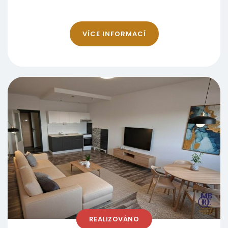
konkurenceschopnosti doporučujeme počítat
pouze s investicí maximálně do 80 000 Kč,
která může zahrnovat například: výmalbu,
VÍCE INFORMACÍ
drobné opravy povrchů, modernizaci
osvětlení, případné úpravy kuchyňské linky či
koupelny dle strategie investora. Nejde o
zásadní stavební zásahy ani o kompletní
rekonstrukci jádra. To znamená: nízké vstupní
náklady, žádné dlouhé výpadky nájmu,
možnost postupné modernizace podle vývoje
trhu. Dům a jeho stav Bytový dům prošel z
velké části revitalizací. Jedinou významnější
částí, která zatím neproběhla, je zateplení
fasády. Dobrou zprávou je, že: se zateplením
je již počítáno, ve fondu oprav je na tuto
investici finančně pamatováno. Nejde tedy o
REALIZOVÁNO
nečekaný budoucí náklad bez přípravy, ale o