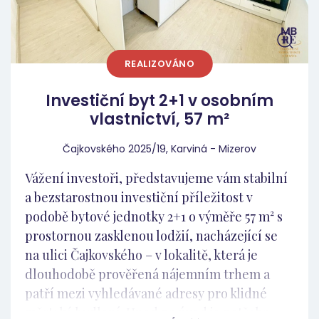
poptávkou po nájemním bydlení. Díky
velikosti bytu a balkónu je zde potenciál
dlouhodobého, stabilního nájemníka, což
REALIZOVÁNO
snižuje fluktuaci a zvyšuje celkovou
návratnost investice. Zároveň se jedná o typ
Investiční byt 2+1 v osobním
nemovitosti, který si dlouhodobě drží
vlastnictví, 57 m²
hodnotu a je dobře prodejný i do budoucna.
Lokalita – ulice Okružní, Klášterec nad Ohří
Čajkovského 2025/19, Karviná - Mizerov
Ulice Okružní patří mezi osvědčené
Vážení investoři, představujeme vám stabilní
rezidenční lokality města. V bezprostředním
a bezstarostnou investiční příležitost v
okolí se nachází kompletní občanská
podobě bytové jednotky 2+1 o výměře 57 m² s
vybavenost – obchody, školy, školky, zdravotní
prostornou zasklenou lodžií, nacházející se
péče, MHD i dostatek zeleně. Lokalita je
na ulici Čajkovského – v lokalitě, která je
oblíbená zejména u dlouhodobých
dlouhodobě prověřená nájemním trhem a
nájemníků, kteří hledají stabilní bydlení, což
patří mezi vyhledávané adresy pro klidné
je pro investora klíčový parametr z hlediska
městské bydlení. Hned na úvod je potřeba