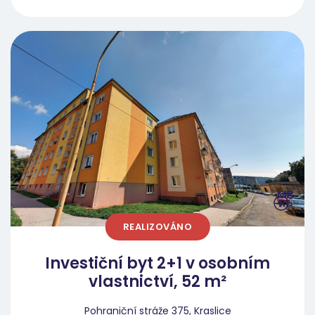
prodejní ceny bytů 2+1 v Nejdku se aktuálně
pohybují od cca 2.200.000 Kč výše (v závislosti
na stavu). I pokud budeme počítat: kupní
cenu 1,5 mil. Kč, budoucí rekonstrukci cca
400.000 Kč, dostáváme se na celkovou
investici kolem 1,9 mil. Kč. To je stále výrazně
pod úrovní trhu u hotových bytů stejné
dispozice. Investor tedy kupuje: s
bezpečnostním cenovým polštářem, s
prostorem pro budoucí zhodnocení a s
možností optimalizovat výnos po
rekonstrukci. Dům a technické zázemí Byt se
REALIZOVÁNO
nachází v 5. patře sedmipodlažního domu s
výtahem, což je důležitý faktor pro
Investiční byt 2+1 v osobním
dlouhodobou pronajímatelnost. Vyšší patro
vlastnictví, 52 m²
navíc přináší: lepší světelnost, větší
soukromí, menší hluk z ulice. Lokalita –
Pohraniční stráže 375, Kraslice