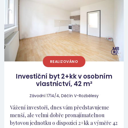
plánováno na rok 2028, což může do
budoucna přispět jak ke snížení energetické
náročnosti, tak ke zvýšení atraktivity celého
domu. Lokalita Děčín je přirozeným centrem
severu Ústeckého kraje a zároveň vstupní
branou do Českého Švýcarska, což z města
dlouhodobě dělá atraktivní lokalitu nejen pro
pracovní příležitosti, ale i pro turistický ruch.
REALIZOVÁNO
Samotná ulice Závodní v části Rozbělesy
nabízí klidnější rezidenční prostředí s dobrou
Investiční byt 2+kk v osobním
dostupností do centra města i k hlavním
vlastnictví, 42 m²
dopravním tahům. V okolí se nachází
kompletní občanská vybavenost – obchody,
Závodní 1714/4, Děčín V-Rozbělesy
školy, školky, zdravotnická zařízení i zastávky
Vážení investoři, dnes vám představujeme
MHD. Díky této kombinaci dostupnosti a
menší, ale velmi dobře pronajímatelnou
vybavenosti je byt velmi dobře
bytovou jednotku o dispozici 2+kk a výměře 42
pronajímatelný a představuje čitelnou