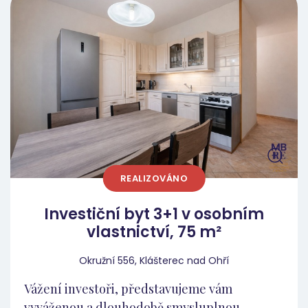
odpovídal současným nárokům nájemního
trhu. Dispozice 1+kk nabízí: efektivně řešený
obytný prostor, kuchyňský kout,
zrekonstruovanou koupelnu s vanou, funkční
a praktické řešení prostoru bez hluchých
míst. Díky kompletní rekonstrukci není
potřeba počítat s dalšími investicemi. Byt je
připraven k okamžitému pronájmu a
generování výnosu. Dispozice 1+kk patří
dlouhodobě mezi žádanější na trhu – zejména
REALIZOVÁNO
mezi jednotlivci, mladými páry či pracujícími
nájemníky. Menší byty se obecně pronajímají
Investiční byt 3+1 v osobním
rychleji a s nižším rizikem neplatících
vlastnictví, 75 m²
nájemníků. Investiční pohled Tato nabídka
stojí na třech silných pilířích: Pořizovací cena
Okružní 556, Klášterec nad Ohří
pod aktuálním trhem. Kompletní
Vážení investoři, představujeme vám
rekonstrukce bez nutnosti dalších nákladů.
vyváženou a dlouhodobě smysluplnou