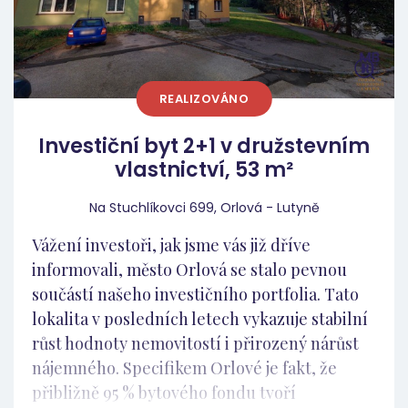
REALIZOVÁNO
Investiční byt 2+1 v družstevním
vlastnictví, 53 m²
Na Stuchlíkovci 699, Orlová - Lutyně
Vážení investoři, jak jsme vás již dříve
informovali, město Orlová se stalo pevnou
součástí našeho investičního portfolia. Tato
lokalita v posledních letech vykazuje stabilní
růst hodnoty nemovitostí i přirozený nárůst
nájemného. Specifikem Orlové je fakt, že
přibližně 95 % bytového fondu tvoří