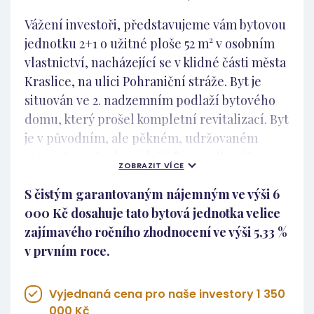
Nejdek Nejdek je město s přibližně 7 000
Vážení investoři, představujeme vám bytovou
obyvateli, ležící v dojezdové vzdálenosti
jednotku 2+1 o užitné ploše 52 m² v osobním
Karlových Varů. Díky této poloze je zde
vlastnictví, nacházející se v klidné části města
dlouhodobě stabilní poptávka po dostupném
Kraslice, na ulici Pohraniční stráže. Byt je
nájemním bydlení – zejména ze strany lidí
situován ve 2. nadzemním podlaží bytového
pracujících v Karlových Varech či v okolních
domu, který prošel kompletní revitalizací. Byt
průmyslových provozech. Lokalita nabízí:
je v původním, ale pěkném, udržovaném
kompletní občanskou vybavenost (školy,
stavu, čemuž odpovídají i fotografie níže..
školky, obchody, lékaře), dobrou dopravní
ZOBRAZIT VÍCE
Dispozice bytu: vstupní předsíň s úložným
dostupnost, klidnější prostředí oproti větším
S čistým garantovaným nájemným ve výši 6
prostorem, koupelna se sprchovacím koutem,
městům, cenově dostupné bydlení, které má
000 Kč dosahuje tato bytová jednotka velice
samostatná toaleta, kuchyně s místem pro
na trhu své místo. Jedná se o realistický,
zajímavého ročního zhodnocení ve výši 5,33 %
jídelní stůl, ložnice s příjemným výhledem do
funkční trh s dostupným nájemním bydlením
v prvním roce.
okolí, prostorný obývací pokoj. Technický
– což je přesně segment, který bývá stabilní i
stav a investiční logika Bytový dům je ve velmi
v horších ekonomických obdobích. Pro koho
dobrém technickém stavu po kompletní
Vyjednaná cena pro naše investory 1 350
je tato investice vhodná? Pro investora, který:
revitalizaci, takže veškerá investice směřuje
000 Kč