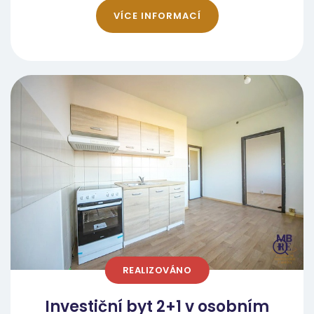
nájemného. Strategie "osvěžení" bytu
VÍCE INFORMACÍ
(Refresh) Na rozdíl od náročných
rekonstrukcí zde plánujeme pouze efektivní
úpravy, které byt připraví pro nájemníka při
zachování nízkých nákladů. Předpokládaný
rozpočet na úpravy činí maximálně 100 000
Kč a zahrnuje: opravu nebo pokládku nových
plovoucích podlah v celém bytě, výměnu
nebo kompletní renovaci kuchyňské linky
včetně instalace nových spotřebičů,
vyspravení omítek a vymalování sněhobílou
barvou pro prosvětlení prostoru, výměnu
stávajícího osvětlení za nové, moderního,
profesionální hloubkový úklid. Tento přístup
REALIZOVÁNO
zaručuje, že byt bude na trhu působit jako
"nový", což nám umožní dosáhnout horní
Investiční byt 2+1 v osobním