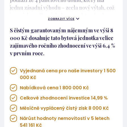
podlaží ze 4 panelového domu, který má
jednu zásadní výhodu – zcela nový výtah, což
je u nízkopodlažních domů nadstandard,
ZOBRAZIT VÍCE
který významně zvyšuje komfort i budoucí
S čistým garantovaným nájemným ve výši 8
pronajímatelnost. Základní informace
000 Kč dosahuje tato bytová jednotka velice
dispozice 1+1, osobní vlastnictví, 4. NP ze 4,
zajímavého ročního zhodnocení ve výši 6,4 %
původní, ale velmi zachovalý stav, nový výtah
v prvním roce.
v domě, byt bude již při převodu
pravděpodobně obsazen nájemníkem.
Technický stav bytu a investiční plán Byt je v
Vyjednaná cena pro naše investory 1 500
původním, avšak velmi zachovalém stavu.
000 Kč
Důležité je ale říci, že aktuálně není nutná
Nabídková cena 1 800 000 Kč
kompletní rekonstrukce, jelikož byt bude
Celkové zhodnocení investice 14,99 %
s největší pravděpodobností obsazen
nájemníkem, což umožňuje okamžitý
Měsíčně vyplácený čistý zisk 8 000 Kč
cashflow od prvního dne vlastnictví. Pro
Nárůst hodnoty nemovitosti v 5 letech
zvýšení standardu a dlouhodobé
541 161 Kč