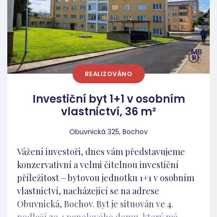
tržní nájemné, lepší skladbu nájemníků,
minimální budoucí servisní náklady, a solidní
potenciál růstu hodnoty v čase. Lokalita
Kraslice jsou město obklopené lesy a
přírodou, ideální pro klidné bydlení i
dlouhodobý pronájem. V bezprostředním
REALIZOVÁNO
okolí domu se nachází kompletní občanská
vybavenost – obchod Albert, restaurace a
Investiční byt 1+1 v osobním
základní služby jsou vzdáleny jen pár minut
vlastnictví, 36 m²
chůze, stejně jako centrum města. Shrnutí
investice: Tato nabídka je ideální pro
Obuvnická 325, Bochov
investory, kteří se nebojí rekonstrukce a
Vážení investoři, dnes vám představujeme
chápou, že právě původní stav je klíčem k
konzervativní a velmi čitelnou investiční
dobré vstupní ceně. To, co byt ztrácí na první
příležitost – bytovou jednotku 1+1 v osobním
dojem, bohatě vyrovnává ekonomikou celé
vlastnictví, nacházející se na adrese
investice a potenciálem do budoucna.
Obuvnická, Bochov. Byt je situován ve 4.