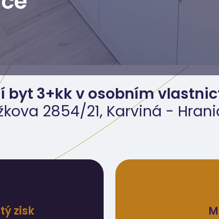
ice
í byt 3+kk v osobním vlastnic
žkova 2854/21, Karviná - Hran
ý zisk
M