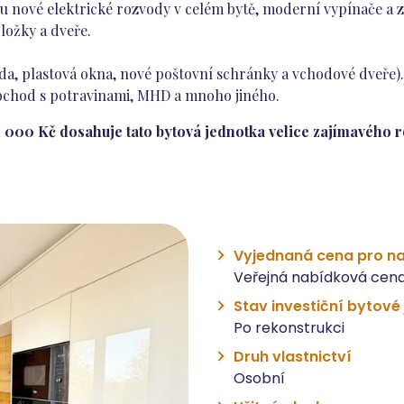
ou nové elektrické rozvody v celém bytě, moderní vypínače a 
bložky a dveře.
sáda, plastová okna, nové poštovní schránky a vchodové dveře). 
 obchod s potravinami, MHD a mnoho jiného.
 000 Kč dosahuje tato bytová jednotka velice zajímavého r
Vyjednaná cena pro na
Veřejná nabídková cena
Stav investiční bytové
Po rekonstrukci
Druh vlastnictví
Osobní