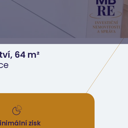
tví, 64 m²
ice
inimální zisk