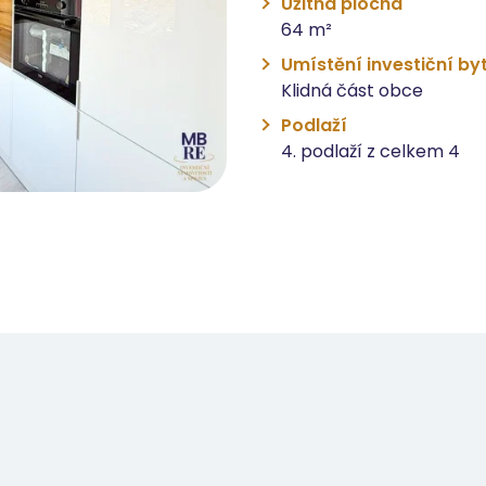
Užitná plocha
64 m²
Umístění investiční by
Klidná část obce
Podlaží
4. podlaží z celkem 4