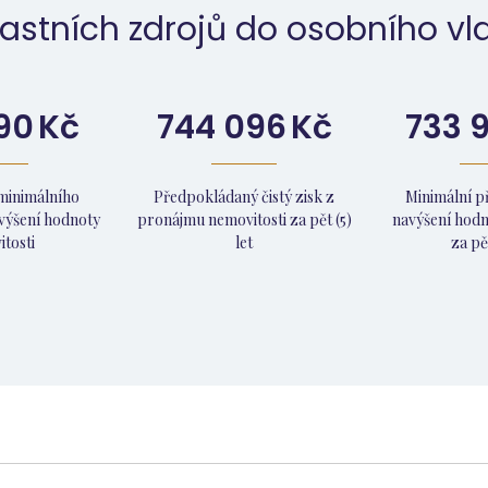
astních zdrojů do osobního vla
90
Kč
744 096
Kč
733 
minimálního
Předpokládaný čistý zisk z
Minimální 
výšení hodnoty
pronájmu nemovitosti za pět (5)
navýšení hodn
tosti
let
za pět