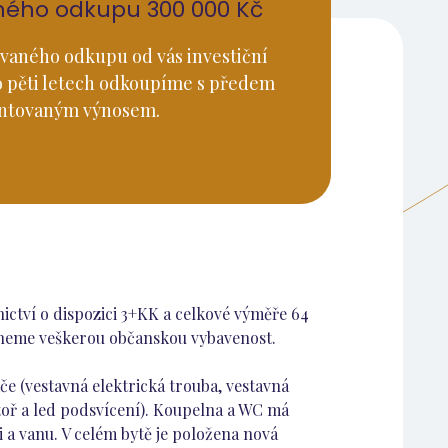
ného odkupu 300 000 Kč
vaného odkupu od vás investiční
o pěti letech odkoupíme s předem
ntovaným výnosem.
ctví o dispozici 3+KK a celkové výměře 64
lezneme veškerou občanskou vybavenost.
e (vestavná elektrická trouba, vestavná
oř a led podsvícení). Koupelna a WC má
 a vanu. V celém bytě je položena nová