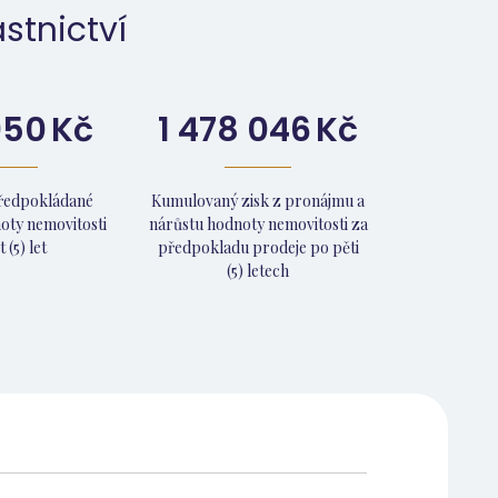
stnictví
950
Kč
1 478 046
Kč
předpokládané
Kumulovaný zisk z pronájmu a
oty nemovitosti
nárůstu hodnoty nemovitosti za
 (5) let
předpokladu prodeje po pěti
(5) letech