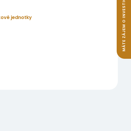
MÁTE ZÁJEM O INVESTIČNÍ BYTY K PRONÁJMU?
tové jednotky