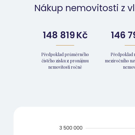
Nákup nemovitosti z vl
148 819
Kč
146 7
Předpoklad průměrného
Předpoklad 
čistého zisku z pronájmu
meziročního na
nemovitosti ročně
nemovi
3 500 000