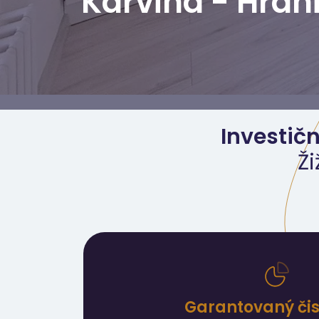
Karviná - Hran
Investičn
Ži
Garantovaný čist