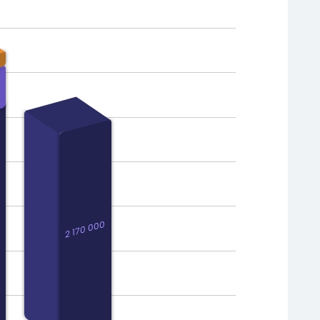
166 647
157 214
733 950
569 575
2 170 000
2 170 000