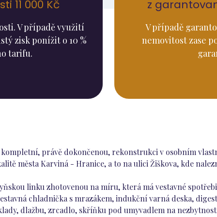
i 11 000 Kč
z garantova
ti. V případě využití
V případě garanto
stý zisk ponížit o 10 %
nemovitost zase p
o tarifu.
gara
 kompletní, právě dokončenou, rekonstrukci v osobním vlastni
kalitě města Karviná - Hranice, a to na ulici Žiškova, kde na
ňskou linku zhotovenou na míru, která má vestavné spotřebič
estavná chladnička s mrazákem, indukční varná deska, digest
lady, dlažbu, zrcadlo, skříňku pod umyvadlem na nezbytnosti