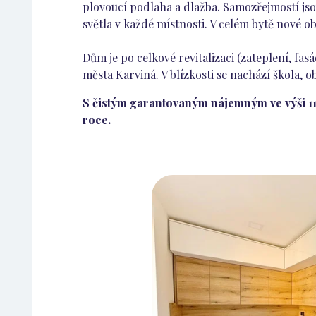
plovoucí podlaha a dlažba. Samozřejmostí js
světla v každé místnosti. V celém bytě nové o
Dům je po celkové revitalizaci (zateplení, fa
města Karviná. V blízkosti se nachází škola,
S čistým garantovaným nájemným ve výši 11
roce.