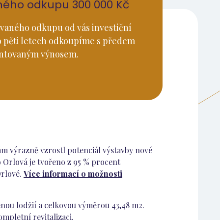
ného odkupu 300 000 Kč
vaného odkupu od vás investiční
o pěti letech odkoupíme s předem
ntovaným výnosem.
nám výrazně vzrostl potenciál výstavby nové
o Orlová je tvořeno z 95 % procent
Orlové.
Více informací o možnosti
lenou lodžií a celkovou výměrou 43,48 m2.
mpletní revitalizaci.