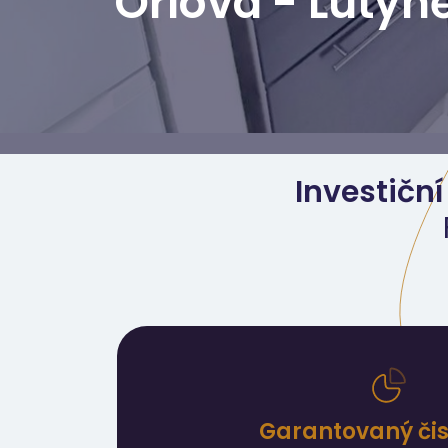
Orlová - Lutyn
Investiční
Garantovaný čist