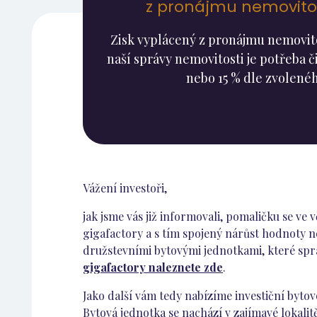
z pronájmu nemovitos
Zisk vyplácený z pronájmu nemovitos
naší správy nemovitosti je potřeba či
nebo 15 % dle zvolenéh
Vážení investoři,
jak jsme vás již informovali, pomaličku se ve
gigafactory a s tím spojený nárůst hodnoty ne
družstevními bytovými jednotkami, které spra
gigafactory naleznete zde
.
Jako další vám tedy nabízíme investiční bytov
Bytová jednotka se nachází v zajímavé lokalitě