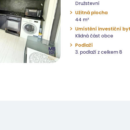
Družstevní
Užitná plocha
44 m²
Umístění investiční by
Klidná část obce
Podlaží
3. podlaží z celkem 8