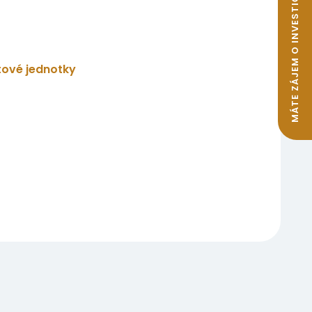
MÁTE ZÁJEM O INVESTIČNÍ BYTY K PRONÁJMU?
tové jednotky