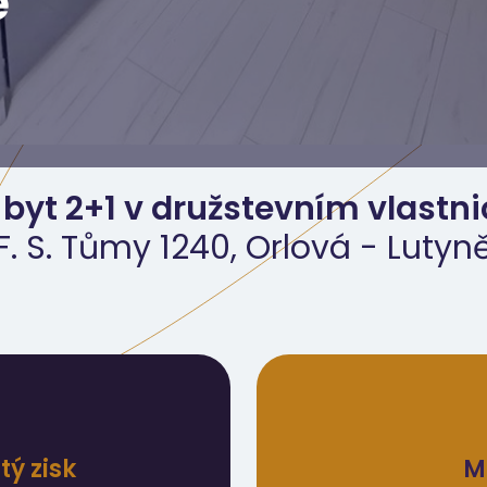
ě
 byt 2+1 v družstevním vlastni
F. S. Tůmy 1240, Orlová - Lutyn
ý zisk
M