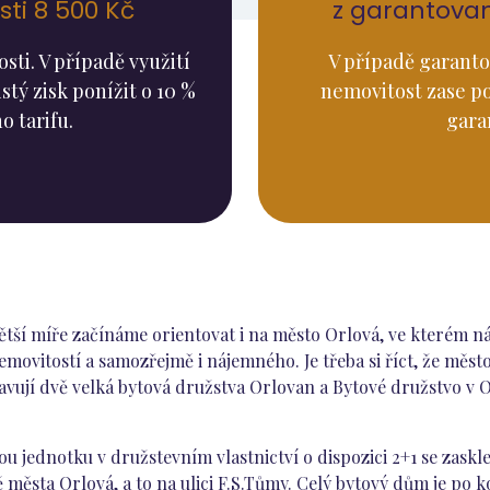
ti 8 500 Kč
z garantova
ti. V případě využití
V případě garanto
stý zisk ponížit o 10 %
nemovitost zase p
o tarifu.
gara
 větší míře začínáme orientovat i na město Orlová, ve kterém 
movitostí a samozřejmě i nájemného. Je třeba si říct, že měst
vují dvě velká bytová družstva Orlovan a Bytové družstvo v 
ou jednotku v družstevním vlastnictví o dispozici 2+1 se zask
 města Orlová, a to na ulici F.S.Tůmy. Celý bytový dům je po ko