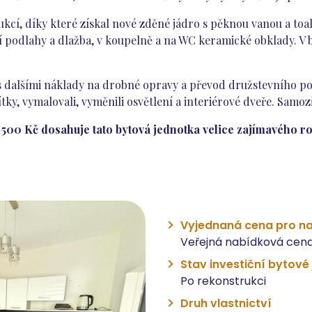
trukcí, díky které získal nové zděné jádro s pěknou vanou a to
í podlahy a dlažba, v koupelně a na WC keramické obklady. V
at s dalšími náklady na drobné opravy a převod družstevního p
y, vymalovali, vyměnili osvětlení a interiérové dveře. Samozř
500 Kč dosahuje tato bytová jednotka velice zajímavého ro
Vyjednaná cena pro na
Veřejná nabídková cena
Stav investiční bytové
Po rekonstrukci
Druh vlastnictví