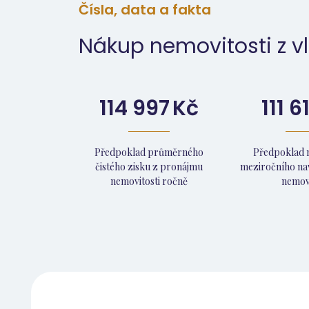
Čísla, data a fakta
Nákup nemovitosti z vl
114 997
Kč
111 6
Předpoklad průměrného
Předpoklad 
čistého zisku z pronájmu
meziročního na
nemovitosti ročně
nemovi