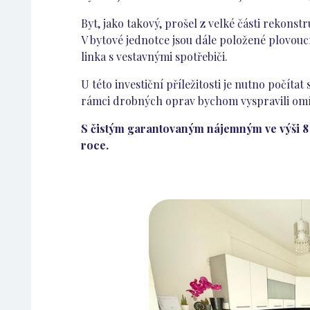
Byt, jako takový, prošel z velké části rekons
V bytové jednotce jsou dále položené plovouc
linka s vestavnými spotřebiči.
U této investiční příležitosti je nutno počít
rámci drobných oprav bychom vyspravili omítk
S čistým garantovaným nájemným ve výši 8 
roce.