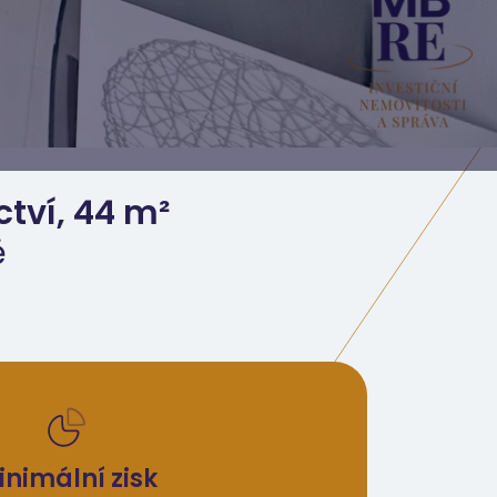
ctví, 44 m²
ě
inimální zisk