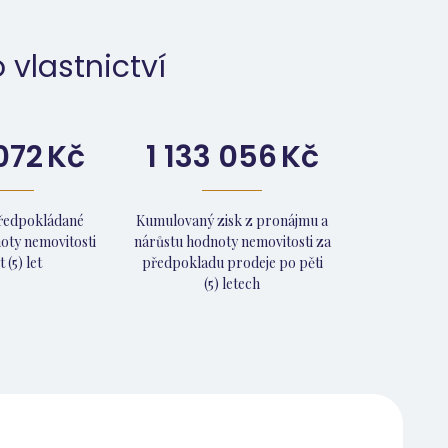
 vlastnictví
072
Kč
1 133 056
Kč
předpokládané
Kumulovaný zisk z pronájmu a
oty nemovitosti
nárůstu hodnoty nemovitosti za
 (5) let
předpokladu prodeje po pěti
(5) letech