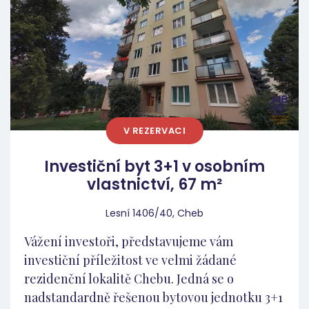
rekonstrukce, což vám šetří drahý čas i
kapitál: Vybudované jádro: Odpadá nutnost
bourání starého umakartu. Nová
elektroinstalace: Rozvody elektřiny v mědi
jsou již kompletně hotové v jádru i v kuchyni.
Strategie „Smart Refresh“ na klíč (Rozpočet
150 000 Kč) Nečeká vás žádná zdlouhavá ani
V REZERVACI
finančně náročná přestavba. Jelikož nejdražší
technické prvky jsou již hotové, zaměříme se
Investiční byt 3+1 v osobním
pouze na finální estetiku interiéru, aby byt
vlastnictví, 67 m²
působil svěžím a čistým dojmem novostavby. V
rámci rozpočtu 150 000 Kč zajistíme:
Lesní 1406/40, Cheb
kompletní vyspravení omítek, novou, čistou
Vážení investoři, představujeme vám
sněhobílou výmalbu celého bytu, opravu
investiční příležitost ve velmi žádané
stávajících nebo pokládku nových plovoucích
rezidenční lokalitě Chebu. Jedná se o
podlah, kompletní seřízení a oživení
nadstandardně řešenou bytovou jednotku 3+1
kuchyňské linky, výměnu stávajících svítidel