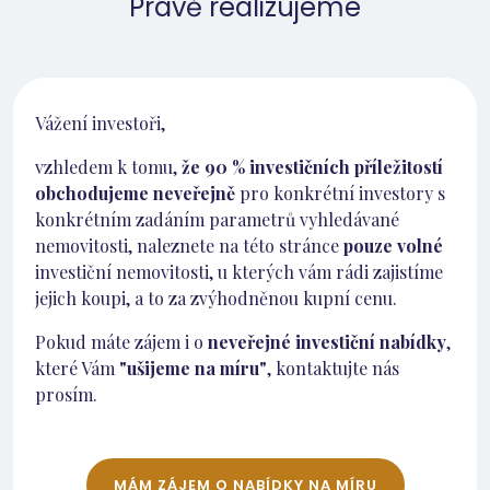
Právě realizujeme
Vážení investoři,
vzhledem k tomu,
že 90 % investičních příležitostí
obchodujeme neveřejně
pro konkrétní investory s
konkrétním zadáním parametrů vyhledávané
nemovitosti, naleznete na této stránce
pouze volné
investiční nemovitosti, u kterých vám rádi zajistíme
jejich koupi, a to za zvýhodněnou kupní cenu.
Pokud máte zájem i o
neveřejné investiční nabídky
,
které Vám
"ušijeme na míru"
, kontaktujte nás
prosím.
MÁM ZÁJEM O NABÍDKY NA MÍRU