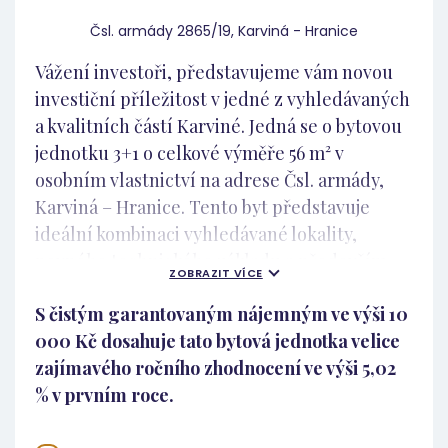
Čsl. armády 2865/19, Karviná - Hranice
Vážení investoři, představujeme vám novou
investiční příležitost v jedné z vyhledávaných
a kvalitních částí Karviné. Jedná se o bytovou
jednotku 3+1 o celkové výměře 56 m² v
osobním vlastnictví na adrese Čsl. armády,
Karviná – Hranice. Tento byt představuje
ideální kombinaci vyhledávané lokality,
pevného technického základu a především
ZOBRAZIT VÍCE
vzácného typu vlastnictví, který je na
S čistým garantovaným nájemným ve výši 10
karvinském trhu obrovskou konkurenční
000 Kč dosahuje tato bytová jednotka velice
výhodou. Osobní vlastnictví: Vzácná a ceněná
zajímavého ročního zhodnocení ve výši 5,02
komodita v Karviné Vzhledem k tomu, že
% v prvním roce.
bytový fond v Karviné je z drtivé většiny
tvořen družstevním vlastnictvím, představuje