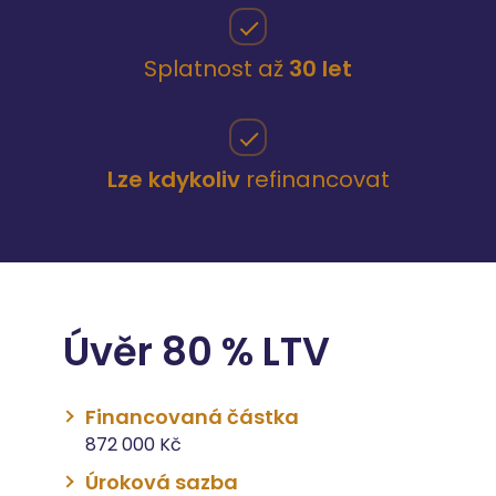
Splatnost až
30 let
Lze kdykoliv
refinancovat
Úvěr 80 % LTV
Financovaná částka
872 000 Kč
Úroková sazba