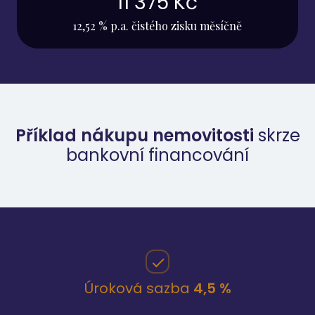
11 375 Kč
12,52 % p.a. čistého zisku měsíčně
Příklad nákupu nemovitosti
skrze
bankovní financování
Úroková sazba
4,5 %