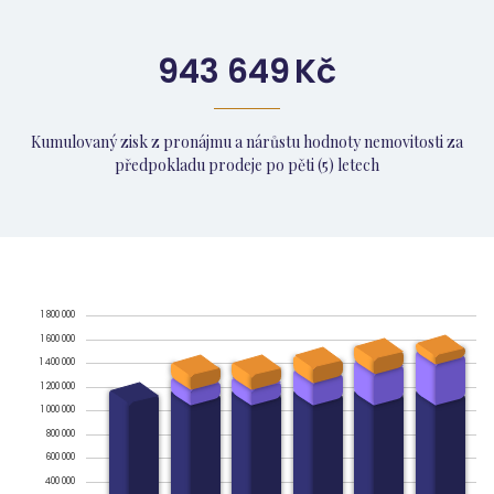
943 649
Kč
Kumulovaný zisk z pronájmu a nárůstu hodnoty nemovitosti za
předpokladu prodeje po pěti (5) letech
1 800 000
1 600 000
1 400 000
1 200 000
1 000 000
800 000
600 000
400 000