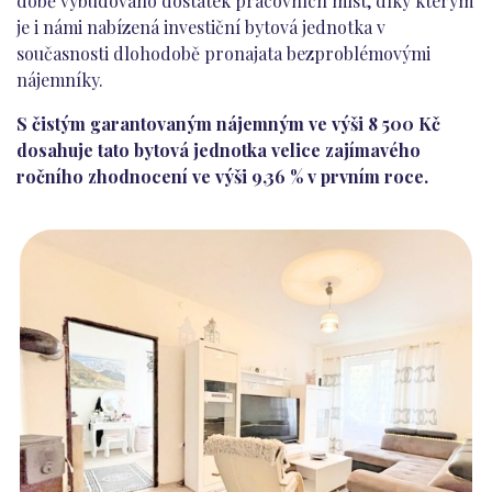
době vybudováno dostatek pracovních míst, díky kterým
je i námi nabízená investiční bytová jednotka v
současnosti dlohodobě pronajata bezproblémovými
nájemníky.
S čistým garantovaným nájemným ve výši 8 500 Kč
dosahuje tato bytová jednotka velice zajímavého
ročního zhodnocení ve výši 9,36 % v prvním roce.