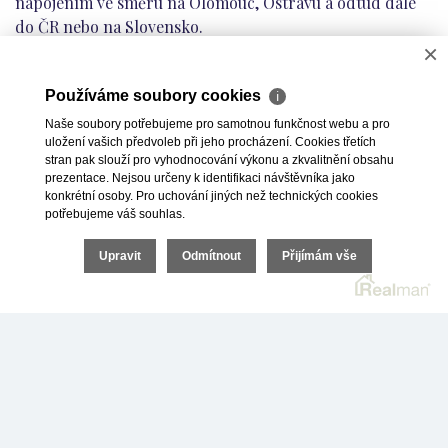
napojením ve směru na Olomouc, Ostravu a odtud dále
do ČR nebo na Slovensko.
×
Opava je městem s vynikající občanskou vybaveností. Mají
Používáme soubory cookies
tu zastoupení všechny stupně vzdělávacího systému,
ℹ
včetně konzervatoře či vyšších odborných škol. Výuku v
Naše soubory potřebujeme pro samotnou funkčnost webu a pro
uložení vašich předvoleb při jeho procházení. Cookies třetích
řadě vysokoškolských studijních oborů nabízí Slezská
stran pak slouží pro vyhodnocování výkonu a zkvalitnění obsahu
univerzita v Opavě. Najdete zde moderně vybavenou
prezentace. Nejsou určeny k identifikaci návštěvníka jako
nemocnici a mnoho dalších soukromých i veřejných
konkrétní osoby. Pro uchování jiných než technických cookies
potřebujeme váš souhlas.
zdravotnických zařízení.
Upravit
Odmítnout
Přijímám vše
Více o okresním městě Opava si můžete přečíst v našem
článku zde: https://investicedonemovitostimsk.cz/proc-
investovat-do-bytu-v-opave-a-okoli/.
+
−