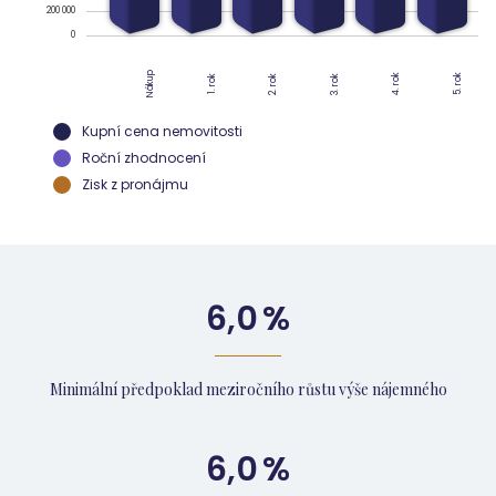
200 000
0
Nákup
4. rok
5. rok
2. rok
3. rok
1. rok
Kupní cena nemovitosti
Roční zhodnocení
Zisk z pronájmu
6,0
%
Minimální předpoklad meziročního růstu výše nájemného
6,0
%