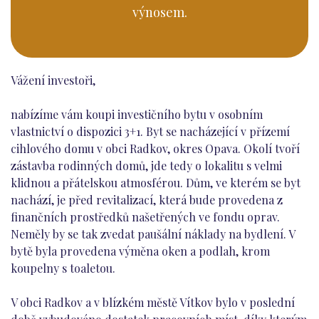
výnosem.
Vážení investoři,
nabízíme vám koupi investičního bytu v osobním
vlastnictví o dispozici 3+1. Byt se nacházející v přízemí
cihlového domu v obci Radkov, okres Opava. Okolí tvoří
zástavba rodinných domů, jde tedy o lokalitu s velmi
klidnou a přátelskou atmosférou. Dům, ve kterém se byt
nachází, je před revitalizací, která bude provedena z
finančních prostředků našetřených ve fondu oprav.
Neměly by se tak zvedat paušální náklady na bydlení. V
bytě byla provedena výměna oken a podlah, krom
koupelny s toaletou.
V obci Radkov a v blízkém městě Vítkov bylo v poslední