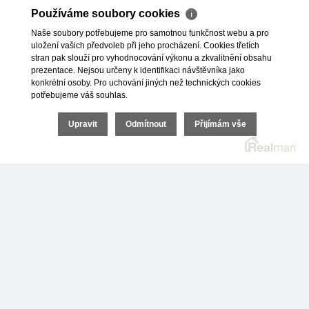
nestěhují ekonomičtí paraziti.
Používáme soubory cookies
ℹ
Naše soubory potřebujeme pro samotnou funkčnost webu a pro
Proto se očekává, že cena v současné době levných bytů
uložení vašich předvoleb při jeho procházení. Cookies třetích
poroste – a tím pádem má smysl do nich investovat. A to i
stran pak slouží pro vyhodnocování výkonu a zkvalitnění obsahu
v případě, pokud nejste místní, ale bydlíte v Praze, Brně,
prezentace. Nejsou určeny k identifikaci návštěvníka jako
konkrétní osoby. Pro uchování jiných než technických cookies
Plzni, Liberci nebo Českých Budějovicích.
potřebujeme váš souhlas.
Více o okresním městě Karviná si můžete přečíst v našem
Upravit
Odmítnout
Přijímám vše
článku zde: https://investicedonemovitostimsk.cz/proc-
investovat-do-bytu-v-karvine.
+
−