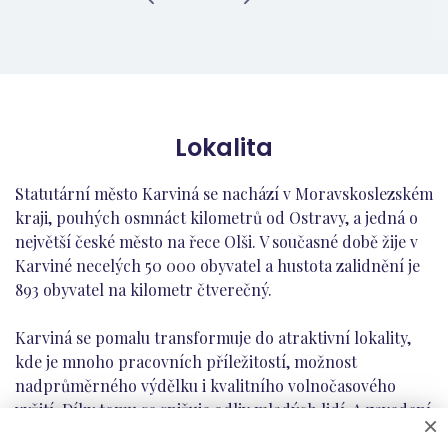
Lokalita
Statutární město Karviná se nachází v Moravskoslezském
kraji, pouhých osmnáct kilometrů od Ostravy, a jedná o
největší české město na řece Olši. V současné době žije v
Karviné necelých 50 000 obyvatel a hustota zalidnění je
893 obyvatel na kilometr čtverečný.
Karviná se pomalu transformuje do atraktivní lokality,
kde je mnoho pracovních příležitostí, možnost
nadprůměrného výdělku i kvalitního volnočasového
vyžití. Díky tomu se snižuje odliv mladých lidí. A zavedení
×
bezdoplatkových zón má za následek to, že se sem již