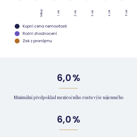
Nákup
4. rok
5. rok
2. rok
3. rok
1. rok
Kupní cena nemovitosti
Roční zhodnocení
Zisk z pronájmu
6,0
%
Minimální předpoklad meziročního růstu výše nájemného
6,0
%