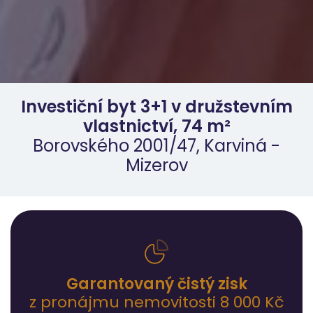
Investiční byt 3+1 v družstevním
vlastnictví, 74 m²
Borovského 2001/47, Karviná -
Mizerov
Garantovaný čistý zisk
z pronájmu nemovitosti 8 000 Kč