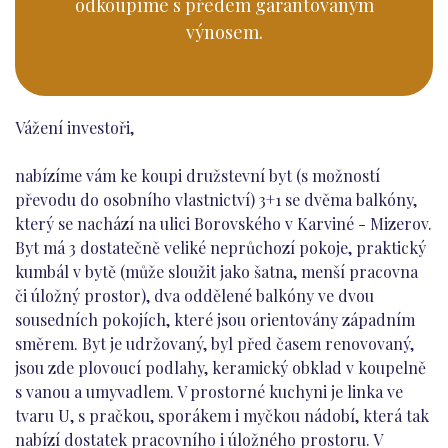
odkoupíme s předem garantovaným
výnosem.
Vážení investoři,
nabízíme vám ke koupi družstevní byt (s možností
převodu do osobního vlastnictví) 3+1 se dvěma balkóny,
který se nachází na ulici Borovského v Karviné - Mizerov.
Byt má 3 dostatečně veliké neprůchozí pokoje, praktický
kumbál v bytě (může sloužit jako šatna, menší pracovna
či úložný prostor), dva oddělené balkóny ve dvou
sousedních pokojích, které jsou orientovány západním
směrem. Byt je udržovaný, byl před časem renovovaný,
jsou zde plovoucí podlahy, keramický obklad v koupelně
s vanou a umyvadlem. V prostorné kuchyni je linka ve
tvaru U, s pračkou, sporákem i myčkou nádobí, která tak
nabízí dostatek pracovního i úložného prostoru. V