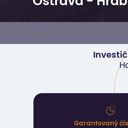
Ostrava - Hra
Investič
H
Garantovaný čist