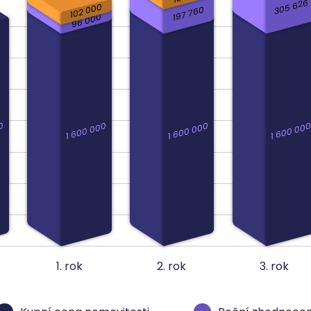
305 626
102 000
197 760
96 000
0
1 600 000
1 600 000
1 600 00
1. rok
2. rok
3. rok