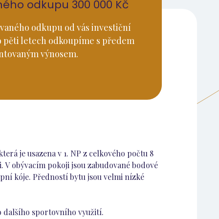
ného odkupu 300 000 Kč
vaného odkupu od vás investiční
o pěti letech odkoupíme s předem
ntovaným výnosem.
terá je usazena v 1. NP z celkového počtu 8
ci. V obývacím pokoji jsou zabudované bodové
pní kóje. Předností bytu jsou velmi nízké
o dalšího sportovního využití.