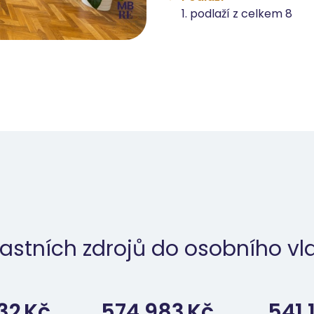
1. podlaží z celkem 8
astních zdrojů do osobního vla
32
Kč
574 983
Kč
541 