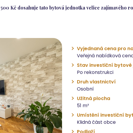
500 Kč dosahuje tato bytová jednotka velice zajímavého ro
Vyjednaná cena pro na
Veřejná nabídková cena
Stav investiční bytové
Po rekonstrukci
Druh vlastnictví
Osobní
Užitná plocha
51 m²
Umístění investiční by
Klidná část obce
Podlaží