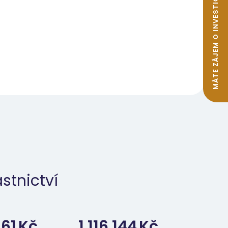
MÁTE ZÁJEM O INVESTIČNÍ BYTY K PRONÁJMU?
stnictví
161
Kč
1 116 144
Kč