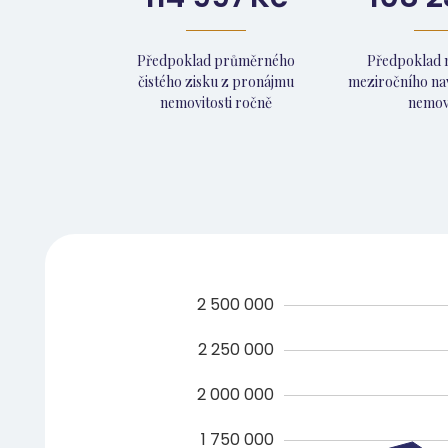
Předpoklad průměrného
Předpoklad 
čistého zisku z pronájmu
meziročního na
nemovitosti ročně
nemovi
2 500 000
2 250 000
2 000 000
1 750 000