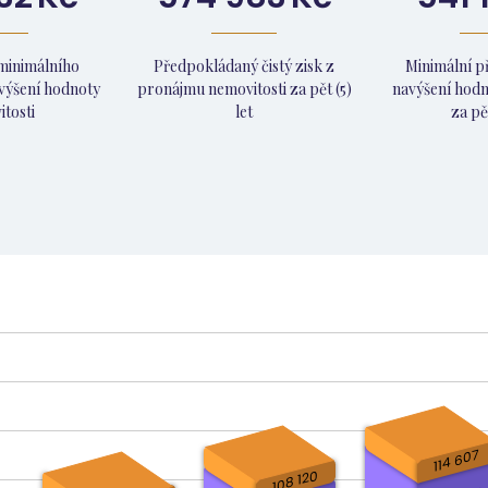
minimálního
Předpokládaný čistý zisk z
Minimální 
výšení hodnoty
pronájmu nemovitosti za pět (5)
navýšení hodn
tosti
let
za pět
114 607
108 120