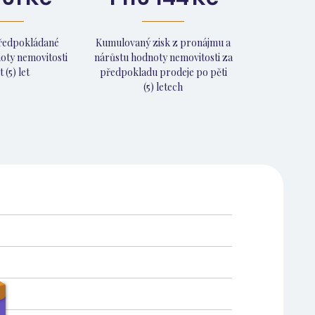
předpokládané
Kumulovaný zisk z pronájmu a
oty nemovitosti
nárůstu hodnoty nemovitosti za
 (5) let
předpokladu prodeje po pěti
(5) letech
128 773
121 484
541 161
419 963