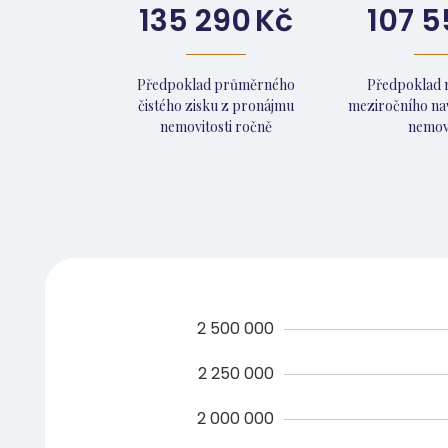
135 290
Kč
107 5
Předpoklad průměrného
Předpoklad 
čistého zisku z pronájmu
meziročního na
nemovitosti ročně
nemovi
2 500 000
2 250 000
2 000 000