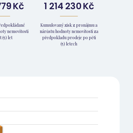
779
Kč
1 214 230
Kč
předpokládané
Kumulovaný zisk z pronájmu a
oty nemovitosti
nárůstu hodnoty nemovitosti za
 (5) let
předpokladu prodeje po pěti
(5) letech
151 497
142 922