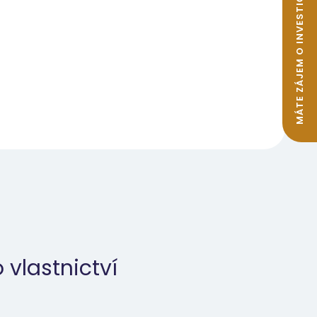
MÁTE ZÁJEM O INVESTIČNÍ BYTY K PRONÁJMU?
 vlastnictví