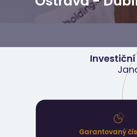
Ostrava - Dub
Investiční
Jana
Garantovaný čist