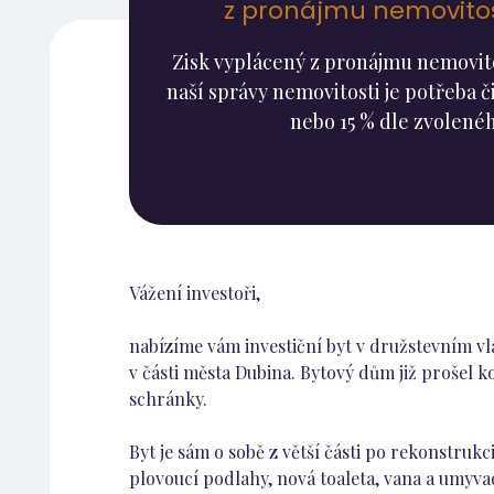
z pronájmu nemovitost
Zisk vyplácený z pronájmu nemovitos
naší správy nemovitosti je potřeba či
nebo 15 % dle zvolenéh
Vážení investoři,
nabízíme vám investiční byt v družstevním vla
v části města Dubina. Bytový dům již prošel k
schránky.
Byt je sám o sobě z větší části po rekonstruk
plovoucí podlahy, nová toaleta, vana a umyvad