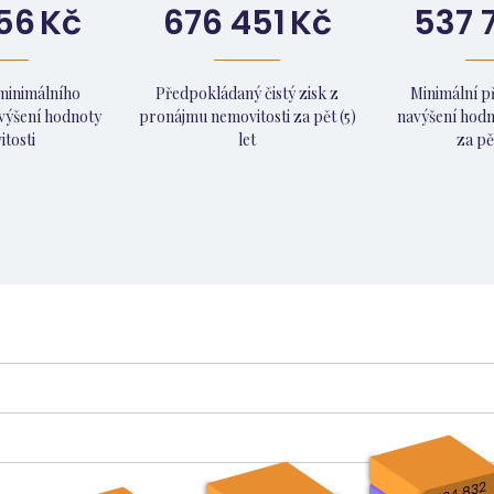
56
Kč
676 451
Kč
537 
minimálního
Předpokládaný čistý zisk z
Minimální 
výšení hodnoty
pronájmu nemovitosti za pět (5)
navýšení hodn
tosti
let
za pět
134 832