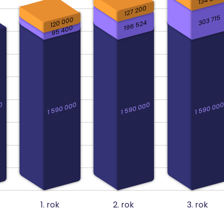
127 200
303 715
120 000
196 524
95 400
0
1 590 000
1 590 000
1 590 00
1. rok
2. rok
3. rok