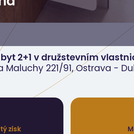
ina
 byt 2+1 v družstevním vlastni
 Maluchy 221/91, Ostrava - D
ý zisk
M