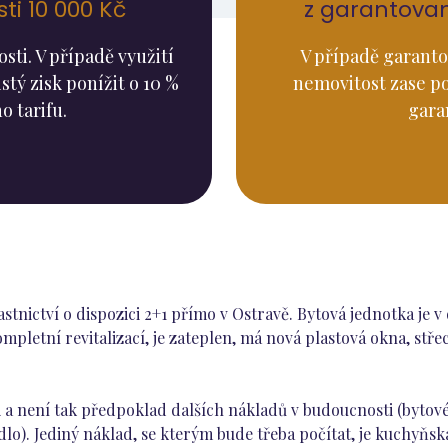
i 10 000 Kč
z garantova
ti. V případě využití
V případě garanto
stý zisk ponížit o 10 %
nemovitost zase p
o tarifu.
gara
stnictví o dispozici 2+1 přímo v Ostravě. Bytová jednotka je 
ompletní revitalizací, je zateplen, má nová plastová okna, stř
ci a není tak předpoklad dalších nákladů v budoucnosti (bytov
lo). Jediný náklad, se kterým bude třeba počítat, je kuchyňská