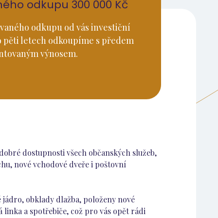
ného odkupu 300 000 Kč
vaného odkupu od vás investiční
o pěti letech odkoupíme s předem
ntovaným výnosem.
v dobré dostupnosti všech občanských služeb,
echu, nové vchodové dveře i poštovní
é jádro, obklady dlažba, položeny nové
 linka a spotřebiče, což pro vás opět rádi