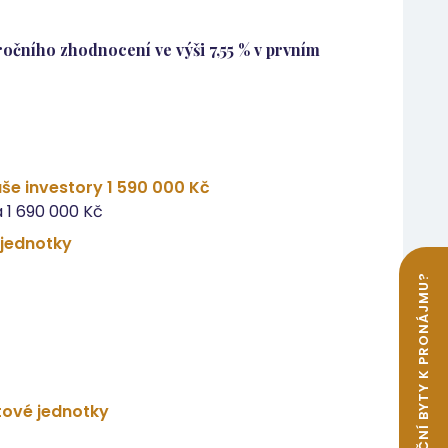
očního zhodnocení ve výši 7,55 % v prvním
še investory 1 590 000 Kč
 1 690 000 Kč
 jednotky
tové jednotky