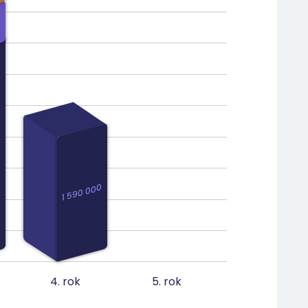
537 779
417 338
0
1 590 000
1 590 000
4. rok
5. rok