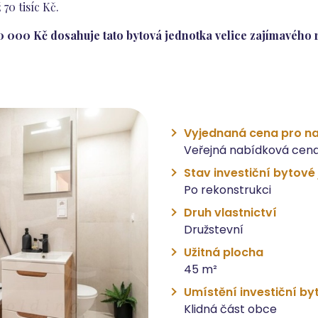
0 tisíc Kč.
 000 Kč dosahuje tato bytová jednotka velice zajímavého r
Vyjednaná cena pro na
Veřejná nabídková cena
Stav investiční bytové
Po rekonstrukci
Druh vlastnictví
Družstevní
Užitná plocha
45 m²
Umístění investiční by
Klidná část obce