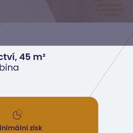
ctví, 45 m²
ubina
inimální zisk