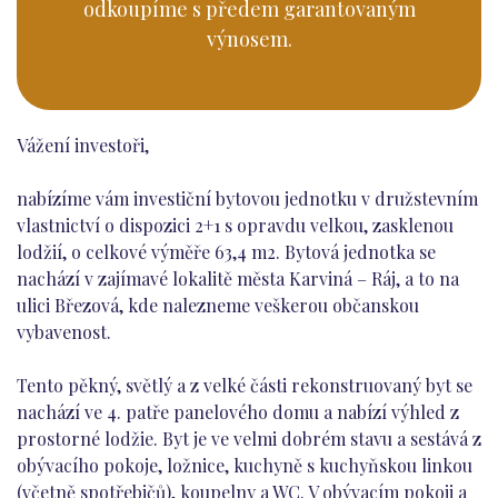
odkoupíme s předem garantovaným
výnosem.
Vážení investoři,
nabízíme vám investiční bytovou jednotku v družstevním
vlastnictví o dispozici 2+1 s opravdu velkou, zasklenou
lodžií, o celkové výměře 63,4 m2. Bytová jednotka se
nachází v zajímavé lokalitě města Karviná – Ráj, a to na
ulici Březová, kde nalezneme veškerou občanskou
vybavenost.
Tento pěkný, světlý a z velké části rekonstruovaný byt se
nachází ve 4. patře panelového domu a nabízí výhled z
prostorné lodžie. Byt je ve velmi dobrém stavu a sestává z
obývacího pokoje, ložnice, kuchyně s kuchyňskou linkou
(včetně spotřebičů), koupelny a WC. V obývacím pokoji a