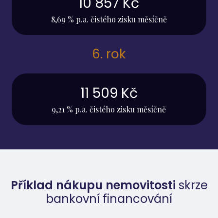
10 857 Kč
8,69 % p.a. čistého zisku měsíčně
6. rok
11 509 Kč
9,21 % p.a. čistého zisku měsíčně
Příklad nákupu nemovitosti
skrze
bankovní financování