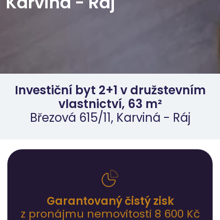
Karviná - Ráj
Investiční byt 2+1 v družstevním
vlastnictví, 63 m²
Březová 615/11, Karviná - Ráj
Garantovaný čistý zisk
z pronájmu nemovitosti 8 600 Kč