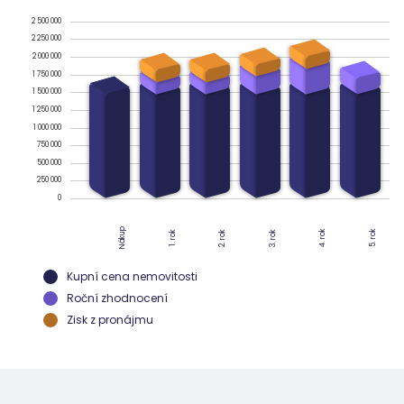
2 500 000
2 250 000
2 000 000
1 750 000
1 500 000
1 250 000
1 000 000
750 000
500 000
250 000
0
Nákup
4. rok
5. rok
2. rok
3. rok
1. rok
Kupní cena nemovitosti
Roční zhodnocení
Zisk z pronájmu