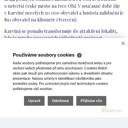
o největší české město na řece Olši. V současné době žije
v Karviné necelých 50 000 obyvatel a hustota zalidnění je
893 obyvatel na kilometr čtverečný.
Karviná se pomalu transformuje do atraktivní lokality,
kde je mnoho pracovních příležitostí, možnost
×
nadprůměrného výdělku i kvalitního volnočasového
vyžití. Díky tomu se snižuje odliv mladých lidí. A zavedení
Používáme soubory cookies
ℹ
bezdoplatkových zón má za následek to, že se sem již
Naše soubory potřebujeme pro samotnou funkčnost webu a pro
nestěhují ekonomiční paraziti.
uložení vašich předvoleb při jeho procházení. Cookies třetích
stran pak slouží pro vyhodnocování výkonu a zkvalitnění obsahu
Proto se očekává, že cena v současné době levných bytů
prezentace. Nejsou určeny k identifikaci návštěvníka jako
poroste – a tím pádem má smysl do nich investovat. A to
konkrétní osoby. Pro uchování jiných než technických cookies
potřebujeme váš souhlas.
i v případě, pokud nejste místní, ale bydlíte v Praze,
Brně, Plzni, Liberci nebo Českých Budějovicích.
Upravit
Odmítnout
Přijímám vše
Více o okresním městě Karviná si můžete přečíst v našem
článku zde:
https://investicedonemovitostimsk.cz/proc-
investovat-do-bytu-v-karvine
.