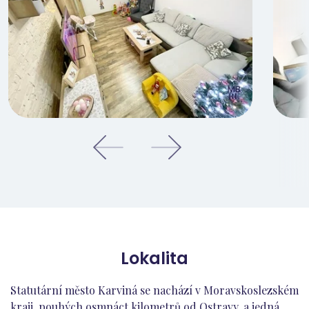
Lokalita
Statutární město Karviná se nachází v Moravskoslezském
kraji, pouhých osmnáct kilometrů od Ostravy, a jedná