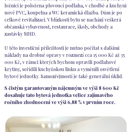
ložnici je položena plovoucí podlaha, v chodbě a kuchyni
nové PVC, koupelna a WC keramická dlažba. Dům je po
celkové revitalizaci. V blízkosti bytu se nachází veškerá
občanská vybavenost, restaurace, školy, obchody a
zastávky MHD.
U této investiční příležitosti je nutno počítat s dalšími
náklady na drobné opravy v rozmezí cca 15 000 Kč až 35
000 Kč, v rámci kterých bychom opravili podlahové
krytiny, seřídili kuchyňskou linku a vyměnili osvětlení
bytové jednotky. Samozřejmostí je také generální úklid.
S čistým garantovaným nájemným ve výši 8 600 Kč
dosahuje tato bytová jednotka velice zajímavého
ročního zhodnocení ve výši 6,88 % v prvním roce.