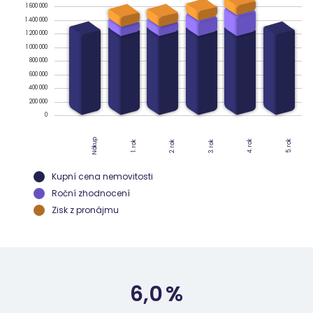
1 600 000
1 400 000
1 200 000
1 000 000
800 000
600 000
400 000
200 000
0
Nákup
4. rok
5. rok
2. rok
3. rok
1. rok
Kupní cena nemovitosti
Roční zhodnocení
Zisk z pronájmu
6,0
%