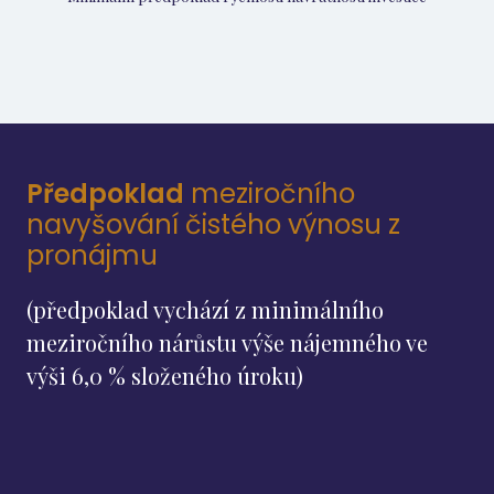
Předpoklad
meziročního
navyšování čistého výnosu z
pronájmu
(předpoklad vychází z minimálního
meziročního nárůstu výše nájemného ve
výši 6,0 % složeného úroku)