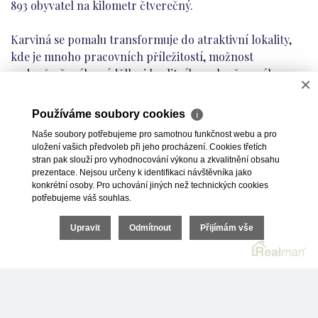
893 obyvatel na kilometr čtverečný.
Karviná se pomalu transformuje do atraktivní lokality,
kde je mnoho pracovních příležitostí, možnost
nadprůměrného výdělku i kvalitního volnočasového
×
vyžití. Díky tomu se snižuje odliv mladých lidí. A zavedení
bezdoplatkových zón má za následek to, že se sem již
Používáme soubory cookies
ℹ
nestěhují ekonomičtí paraziti.
Naše soubory potřebujeme pro samotnou funkčnost webu a pro
uložení vašich předvoleb při jeho procházení. Cookies třetích
Proto se očekává, že cena v současné době levných bytů
stran pak slouží pro vyhodnocování výkonu a zkvalitnění obsahu
prezentace. Nejsou určeny k identifikaci návštěvníka jako
poroste – a tím pádem má smysl do nich investovat. A to i
konkrétní osoby. Pro uchování jiných než technických cookies
v případě, pokud nejste místní, ale bydlíte v Praze, Brně,
potřebujeme váš souhlas.
Plzni, Liberci nebo Českých Budějovicích.
Upravit
Odmítnout
Přijímám vše
Více o okresním městě Karviná si můžete přečíst v našem
článku zde: https://investicedonemovitostimsk.cz/proc-
investovat-do-bytu-v-karvine.