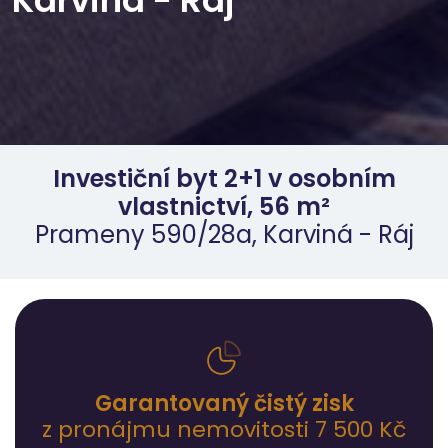
Investiční byt 2+1 v osobním
vlastnictví, 56 m²
Prameny 590/28a, Karviná - Ráj
Garantovaný čistý zisk
z pronájmu nemovitosti 7 500 Kč