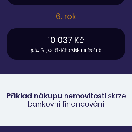
6. rok
10 037 Kč
9,64 % p.a. čistého zisku měsíčně
Příklad nákupu nemovitosti
skrze
bankovní financování