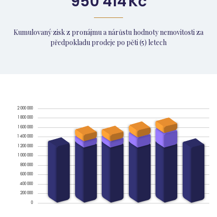
950 414
Kč
Kumulovaný zisk z pronájmu a nárůstu hodnoty nemovitosti za
předpokladu prodeje po pěti (5) letech
2 000 000
1 800 000
1 600 000
1 400 000
1 200 000
1 000 000
800 000
600 000
400 000
200 000
0