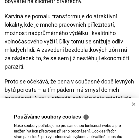
obyvatel na kilometr čtverečný.
Karviná se pomalu transformuje do atraktivní
lokality, kde je mnoho pracovních příležitostí,
možnost nadprůměrného výdělku i kvalitního
volnočasového vyžití. Díky tomu se snižuje odliv
mladých lidí. A zavedení bezdoplatkových zón má
za následek to, že se sem již nestěhují ekonomičtí
paraziti.
Proto se očekává, že cena v současné době levných
bytů poroste – a tím pádem má smysl do nich
investovat. A to i v případě, pokud nejste místní, ale
×
bydlíte v Praze, Brně, Plzni, Liberci nebo Českých
Budějovicích.
Používáme soubory cookies
ℹ
Naše soubory potřebujeme pro samotnou funkčnost webu a pro
Více o okresním městě Karviná si můžete přečíst
uložení vašich předvoleb při jeho procházení. Cookies třetích
stran pak slouží pro vyhodnocování výkonu a zkvalitnění obsahu
v našem článku