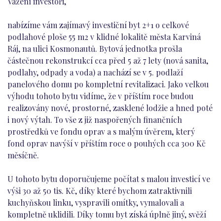
Vážení investoři,
nabízíme vám zajímavý investiční byt 2+1 o celkové
podlahové ploše 55 m2 v klidné lokalitě města Karviná
Ráj, na ulici Kosmonautů. Bytová jednotka prošla
částečnou rekonstrukcí cca před 5 až 7 lety (nová sanita,
podlahy, odpady a voda) a nachází se v 5. podlaží
panelového domu po kompletní revitalizaci. Jako velkou
výhodu tohoto bytu vidíme, že v příštím roce budou
realizovány nové, prostorné, zasklené lodžie a hned poté
i nový výtah. To vše z již naspořených finančních
prostředků ve fondu oprav a s malým úvěrem, který
fond oprav navýší v příštím roce o pouhých cca 300 Kč
měsíčně.
U tohoto bytu doporučujeme počítat s malou investicí ve
výši 30 až 50 tis. Kč, díky které bychom zatraktivnili
kuchyňskou linku, vyspravili omítky, vymalovali a
kompletně uklidili. Díky tomu byt získá úplně jiný, svěží