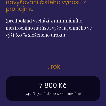
navyšování čistého výnosu z
pronájmu
(předpoklad vychází z minimálního
meziročního nárůstu výše nájemného ve
výši 6,0 % složeného úroku)
1. rok
7 800 Kč
7,49 % p.a. čistého zisku měsíčně