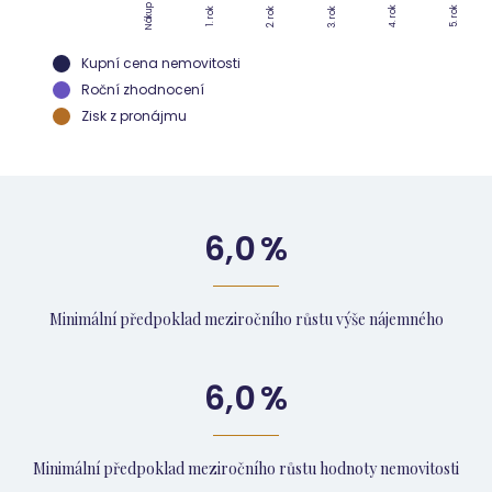
Nákup
4. rok
5. rok
2. rok
3. rok
1. rok
Kupní cena nemovitosti
Roční zhodnocení
Zisk z pronájmu
6,0
%
Minimální předpoklad meziročního růstu výše nájemného
6,0
%
Minimální předpoklad meziročního růstu hodnoty nemovitosti