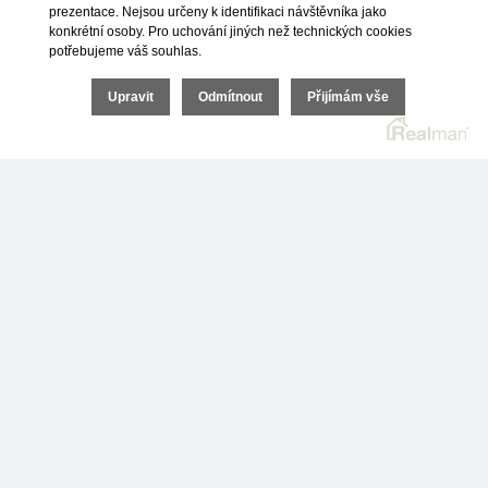
prezentace. Nejsou určeny k identifikaci návštěvníka jako
zde: https://investicedonemovitostimsk.cz/proc-
konkrétní osoby. Pro uchování jiných než technických cookies
potřebujeme váš souhlas.
investovat-do-bytu-v-karvine.
Upravit
Odmítnout
Přijímám vše
+
−