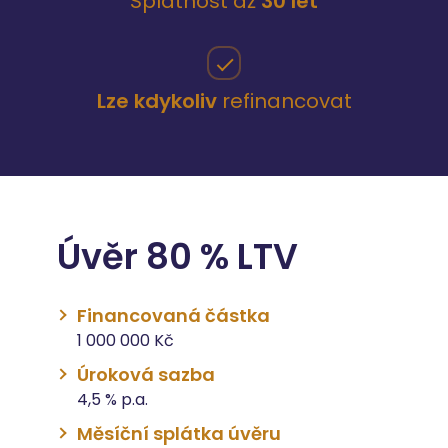
Splatnost až
30 let
Lze kdykoliv
refinancovat
Úvěr 80 % LTV
Financovaná částka
1 000 000 Kč
Úroková sazba
4,5 % p.a.
Měsíční splátka úvěru