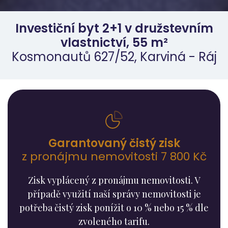
Investiční byt 2+1 v družstevním
vlastnictví, 55 m²
Kosmonautů 627/52, Karviná - Ráj
Garantovaný čistý zisk
z pronájmu nemovitosti 7 800 Kč
Zisk vyplácený z pronájmu nemovitosti. V
případě využití naší správy nemovitosti je
potřeba čistý zisk ponížit o 10 % nebo 15 % dle
zvoleného tarifu.