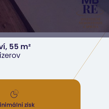
ví, 55 m²
izerov
inimální zisk