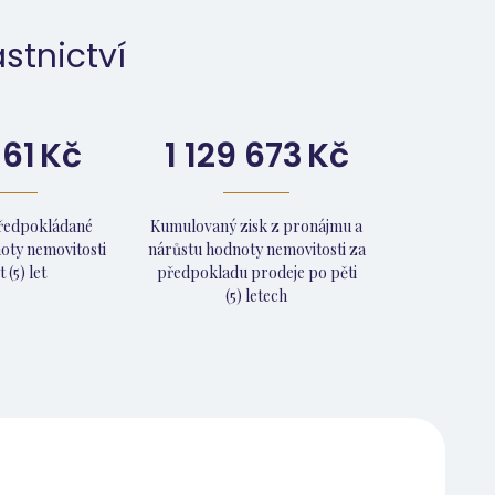
stnictví
161
Kč
1 129 673
Kč
předpokládané
Kumulovaný zisk z pronájmu a
oty nemovitosti
nárůstu hodnoty nemovitosti za
 (5) let
předpokladu prodeje po pěti
(5) letech