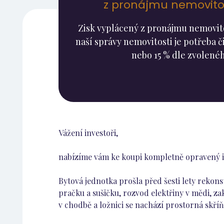
z pronájmu nemovitos
Zisk vyplácený z pronájmu nemovitos
naší správy nemovitosti je potřeba či
nebo 15 % dle zvolenéh
Vážení investoři,
nabízíme vám ke koupi kompletně opravený inve
Bytová jednotka prošla před šesti lety rekon
pračku a sušičku, rozvod elektřiny v mědi, z
v chodbě a ložnici se nachází prostorná skříň