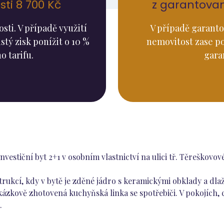
ti 8 700 Kč
z garantova
ti. V případě využití
V případě garanto
stý zisk ponížit o 10 %
nemovitost zase p
o tarifu.
gara
stiční byt 2+1 v osobním vlastnictví na ulici tř. Těreškovové
strukcí, kdy v bytě je zděné jádro s keramickými obklady a d
akázkově zhotovená kuchyňská linka se spotřebiči. V pokojích,
.