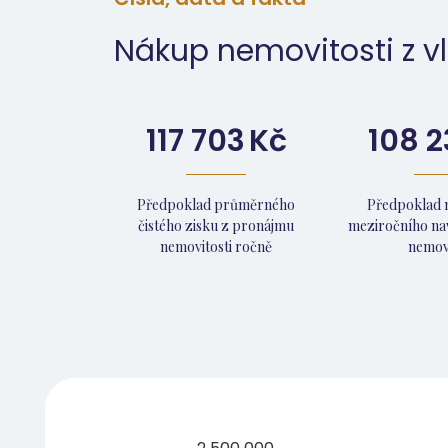
Nákup nemovitosti z vl
117 703
Kč
108 2
Předpoklad průměrného
Předpoklad 
čistého zisku z pronájmu
meziročního na
nemovitosti ročně
nemovi