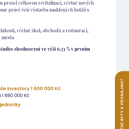
prošel celkovou revitalizací, včetně nových
ě právě řeší výstavba zasklených lodžií s
ízkosti, včetně škol, obchodů a restaurací,
i města.
čního zhodnocení ve výši 6,53 % v prvním
še investory 1 600 000 Kč
 1 690 000 Kč
 jednotky