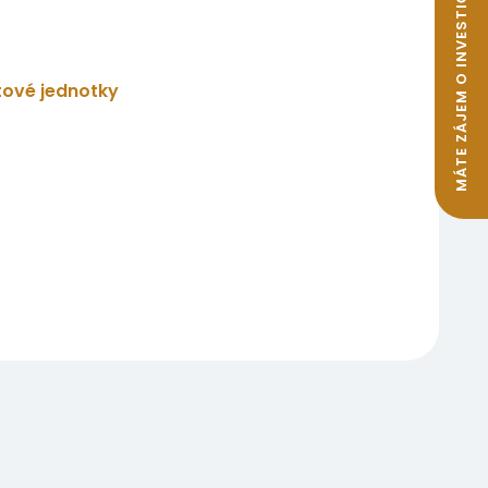
MÁTE ZÁJEM O INVESTIČNÍ BYTY K PRONÁJMU?
tové jednotky