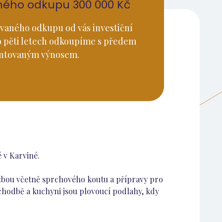
ného odkupu 300 000 Kč
vaného odkupu od vás investiční
o pěti letech odkoupíme s předem
ntovaným výnosem.
 v Karviné.
lažbou včetně sprchového koutu a přípravy pro
 chodbě a kuchyni jsou plovoucí podlahy, kdy