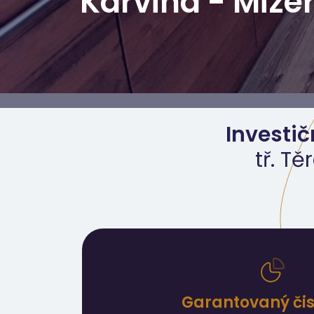
Karviná - Mize
Investič
tř. T
Garantovaný čist