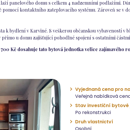
laží panelového domu s celkem 4 nadzemními podlažími. Dům 
ě pomocí kontaktního zateplovacího systému. Zároveň se v dom
ta k bydlení v Karviné. S veškerou občanskou vybaveností v bl
 přímo u domu zajišťující pohodlné spojení s ostatními částm
700 Kč dosahuje tato bytová jednotka velice zajímavého ro
Vyjednaná cena pro na
Veřejná nabídková cena
Stav investiční bytové
Po rekonstrukci
Druh vlastnictví
Osobní