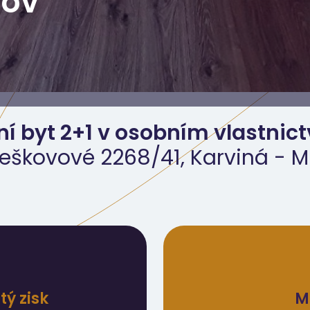
rov
ní byt 2+1 v osobním vlastnict
ěreškovové 2268/41, Karviná - M
ý zisk
M