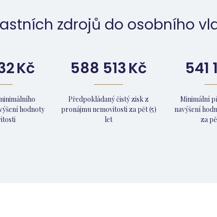
astních zdrojů do osobního vla
32
Kč
588 513
Kč
541 
minimálního
Předpokládaný čistý zisk z
Minimální 
výšení hodnoty
pronájmu nemovitosti za pět (5)
navýšení hodn
tosti
let
za pět