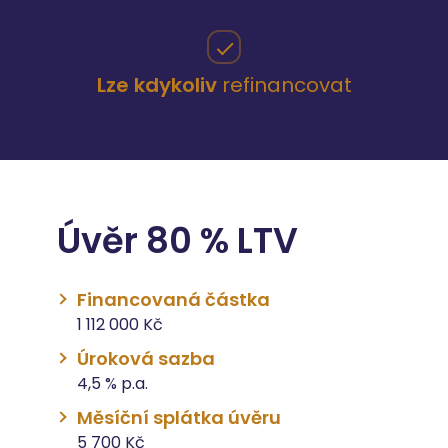
Lze kdykoliv
refinancovat
Úvěr 80 % LTV
Financovaná částka
1 112 000 Kč
Úroková sazba
4,5 % p.a.
Měsíční splátka úvěru
5 700 Kč