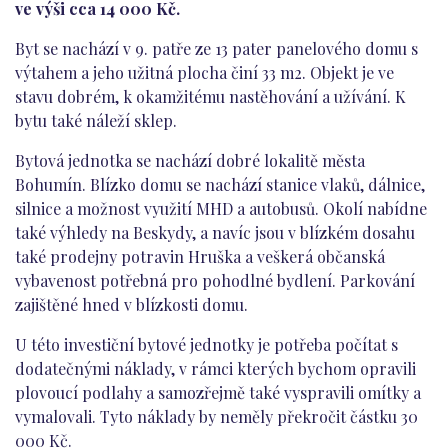
ve výši cca 14 000 Kč.
Byt se nachází v 9. patře ze 13 pater panelového domu s
výtahem a jeho užitná plocha činí 33 m2. Objekt je ve
stavu dobrém, k okamžitému nastěhování a užívání. K
bytu také náleží sklep.
Bytová jednotka se nachází dobré lokalitě města
Bohumín. Blízko domu se nachází stanice vlaků, dálnice,
silnice a možnost využití MHD a autobusů. Okolí nabídne
také výhledy na Beskydy, a navíc jsou v blízkém dosahu
také prodejny potravin Hruška a veškerá občanská
vybavenost potřebná pro pohodlné bydlení. Parkování
zajištěné hned v blízkosti domu.
U této investiční bytové jednotky je potřeba počítat s
dodatečnými náklady, v rámci kterých bychom opravili
plovoucí podlahy a samozřejmě také vyspravili omítky a
vymalovali. Tyto náklady by neměly překročit částku 30
000 Kč.