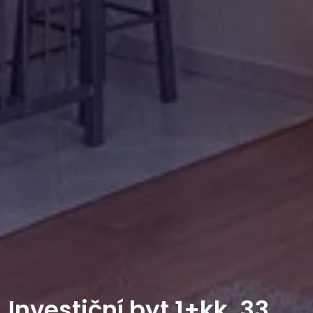
Investiční byt 1+kk, 33