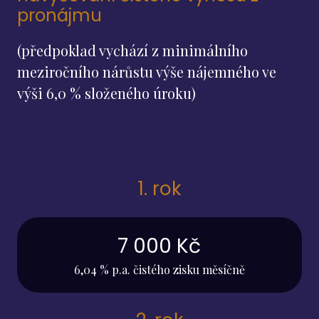
pronájmu
(předpoklad vychází z minimálního
meziročního nárůstu výše nájemného ve
výši 6,0 % složeného úroku)
1. rok
7 000 Kč
6,04 % p.a. čistého zisku měsíčně