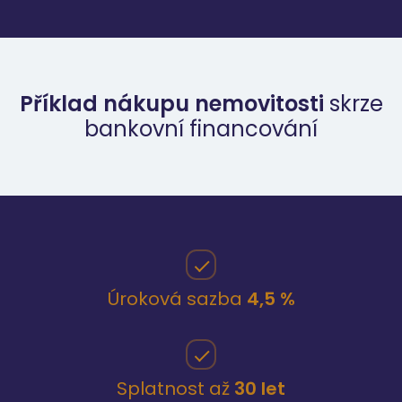
Příklad nákupu nemovitosti
skrze
bankovní financování
Úroková sazba
4,5 %
Splatnost až
30 let