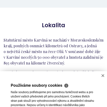
Lokalita
Statutární město Karviná se nachází v Moravskoslezském
kraji, pouhých osmnáct kilometrů od Ostravy, a jedná
o největší české město na řece Olši. V současné době žije
v Karviné necelých 50 000 obyvatel a hustota zalidnění je
893 obyvatel na kilometr čtverečný.
Karviná se pomalu transformuje do atraktivní lokality,
×
kde je mnoho pracovních příležitostí, možnost
nadprůměrného výdělku i kvalitního volnočasového
Používáme soubory cookies
ℹ
vyžití. Díky tomu se snižuje odliv mladých lidí. A zavedení
Naše soubory potřebujeme pro samotnou funkčnost webu a pro
bezdoplatkových zón má za následek to, že se sem již
uložení vašich předvoleb při jeho procházení. Cookies třetích
nestěhují ekonomiční paraziti.
stran pak slouží pro vyhodnocování výkonu a zkvalitnění obsahu
prezentace. Nejsou určeny k identifikaci návštěvníka jako