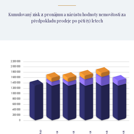
Kumulovaný zisk z pronájmu a nárůstu hodnoty nemovitosti za
předpokladu prodeje po pěti (5) letech
2 200 000
2 000 000
1 800 000
1 600 000
1 400 000
1 200 000
1 000 000
800 000
600 000
400 000
200 000
0
Nákup
4. rok
5. rok
2. rok
3. rok
1. rok