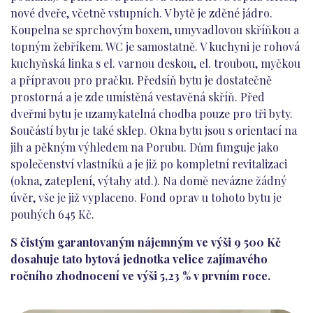
nové dveře, včetně vstupních. V bytě je zděné jádro.
Koupelna se sprchovým boxem, umyvadlovou skříňkou a
topným žebříkem. WC je samostatně. V kuchyni je rohová
kuchyňská linka s el. varnou deskou, el. troubou, myčkou
a přípravou pro pračku. Předsíň bytu je dostatečně
prostorná a je zde umístěná vestavěná skříň. Před
dveřmi bytu je uzamykatelná chodba pouze pro tři byty.
Součástí bytu je také sklep. Okna bytu jsou s orientací na
jih a pěkným výhledem na Porubu. Dům funguje jako
společenství vlastníků a je již po kompletní revitalizaci
(okna, zateplení, výtahy atd.). Na domě nevázne žádný
úvěr, vše je již vyplaceno. Fond oprav u tohoto bytu je
pouhých 645 Kč.
S čistým garantovaným nájemným ve výši 9 500 Kč
dosahuje tato bytová jednotka velice zajímavého
ročního zhodnocení ve výši 5,23 % v prvním roce.