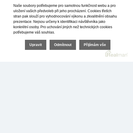
vybaveností. Najdete zde jak dostatek jeslí,
Naše soubory potřebujeme pro samotnou funkčnost webu a pro
uložení vašich předvoleb při jeho procházení. Cookies třetích
mateřských školek, základních škol a středních škol,
stran pak slouží pro vyhodnocování výkonu a zkvalitnění obsahu
tak i bohaté možnosti vysokoškolského vzdělávání
prezentace. Nejsou určeny k identifikaci návštěvníka jako
konkrétní osoby. Pro uchování jiných než technických cookies
na několika univerzitách. V Ostravě je fakultní
potřebujeme váš souhlas.
i městská nemocnice a mnoho dalších soukromých
Upravit
Odmítnout
Přijímám vše
i veřejných zdravotnických zařízení.
Více o okresním městě Ostrava si můžete přečíst
v našem článku
zde:
https://investicedonemovitostimsk.cz/proc-
investovat-do-bytu-v-ostrave-a-okoli/
.
+
−