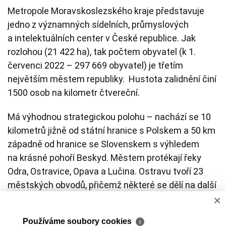
Metropole Moravskoslezského kraje představuje
jedno z významných sídelních, průmyslových
a intelektuálních center v České republice. Jak
rozlohou (21 422 ha), tak počtem obyvatel (k 1.
červenci 2022 – 297 669 obyvatel) je třetím
největším městem republiky. Hustota zalidnění činí
1500 osob na kilometr čtvereční.
Má výhodnou strategickou polohu – nachází se 10
kilometrů jižně od státní hranice s Polskem a 50 km
západně od hranice se Slovenskem s výhledem
na krásné pohoří Beskyd. Městem protékají řeky
Odra, Ostravice, Opava a Lučina. Ostravu tvoří 23
městských obvodů, přičemž některé se dělí na další
×
části a zahrnují více katastrálních území.
Používáme soubory cookies
Ostrava je městem s excelentní občanskou
ℹ