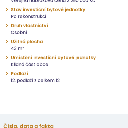
Veřejná nabídková cena 2 290 000 Kč
Stav investiční bytové jednotky
Po rekonstrukci
Druh vlastnictví
Osobní
Užitná plocha
43 m²
Umístění investiční bytové jednotky
Klidná část obce
Podlaží
12. podlaží z celkem 12
Čísla, data a fakta