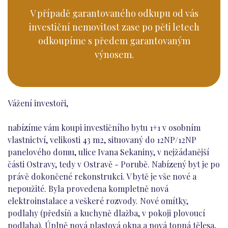
V případě garantovaného odkupu od vás
investiční nemovitost zase po pěti letech
odkoupíme s předem garantovaným
výnosem.
Vážení investoři,
nabízíme vám koupi investičního bytu 1+1 v osobním
vlastnictví, velikosti 43 m2, situovaný do 12NP/12NP
panelového domu, ulice Ivana Sekaniny, v nejžádanější
části Ostravy, tedy v Ostravě - Porubě. Nabízený byt je po
právě dokončené rekonstrukci. V bytě je vše nové a
nepoužité. Byla provedena kompletně nová
elektroinstalace a veškeré rozvody. Nové omítky,
podlahy (předsíň a kuchyně dlažba, v pokoji plovoucí
podlaha). Úplně nová plastová okna a nová topná tělesa,