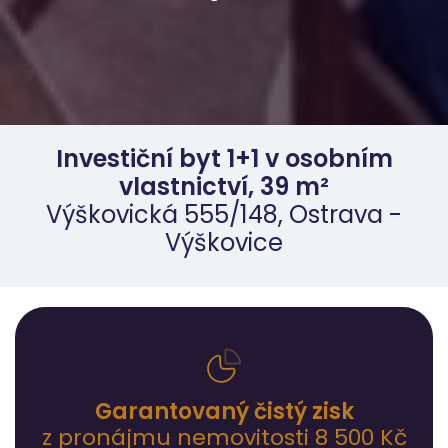
Investiční byt 1+1 v osobním
vlastnictví, 39 m²
Výškovická 555/148, Ostrava -
Výškovice
Garantovaný čistý zisk
z pronájmu nemovitosti 8 500 Kč