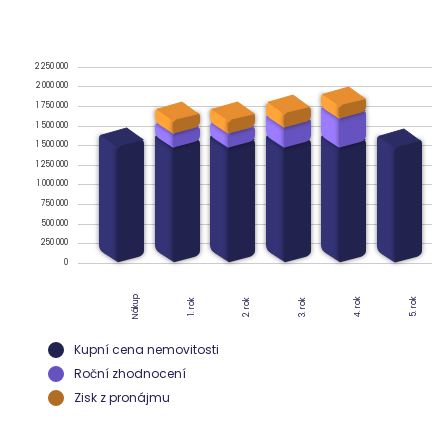
2 250 000
2 000 000
1 750 000
1 500 000
1 500 000
1 250 000
1 000 000
750 000
500 000
250 000
0
Nákup
4. rok
5. rok
2. rok
3. rok
1. rok
Kupní cena nemovitosti
Roční zhodnocení
Zisk z pronájmu