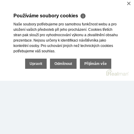
×
vybaveností. Najdete zde jak dostatek jeslí,
mateřských školek, základních škol a středních škol,
Používáme soubory cookies
ℹ
tak i bohaté možnosti vysokoškolského vzdělávání
Naše soubory potřebujeme pro samotnou funkčnost webu a pro
na několika univerzitách. V Ostravě je fakultní
uložení vašich předvoleb při jeho procházení. Cookies třetích
stran pak slouží pro vyhodnocování výkonu a zkvalitnění obsahu
i městská nemocnice a mnoho dalších soukromých
prezentace. Nejsou určeny k identifikaci návštěvníka jako
i veřejných zdravotnických zařízení.
konkrétní osoby. Pro uchování jiných než technických cookies
potřebujeme váš souhlas.
Více o okresním městě Ostrava si můžete přečíst
Upravit
Odmítnout
Přijímám vše
v našem článku
zde:
https://investicedonemovitostimsk.cz/proc-
investovat-do-bytu-v-ostrave-a-okoli/
.
+
−