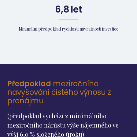
6,8
let
Minimální předpoklad rychlosti návratnosti investice
Předpoklad
meziročního
navyšování čistého výnosu z
pronájmu
(předpoklad vychází z minimálního
meziročního nárůstu výše nájemného ve
výši 6,0 % složeného úroku)