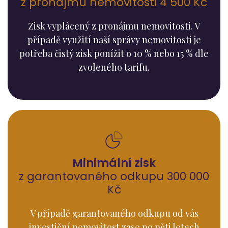
z pronájmu nemovitosti 4 500 Kč
Zisk vyplácený z pronájmu nemovitosti. V
případě využití naší správy nemovitosti je
potřeba čistý zisk ponížit o 10 % nebo 15 % dle
zvoleného tarifu.
Minimální zisk
z garantovaného odkupu 300 000
Kč
V případě garantovaného odkupu od vás
investiční nemovitost zase po pěti letech