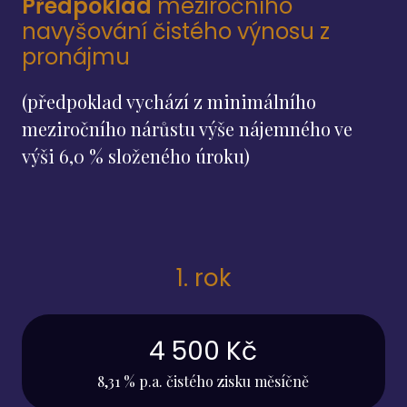
Předpoklad
meziročního
navyšování čistého výnosu z
pronájmu
(předpoklad vychází z minimálního
meziročního nárůstu výše nájemného ve
výši 6,0 % složeného úroku)
1. rok
4 500 Kč
8,31 % p.a. čistého zisku měsíčně