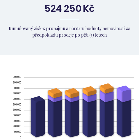
524 250
Kč
Kumulovaný zisk z pronájmu a nárůstu hodnoty nemovitosti za
předpokladu prodeje po pěti (5) letech
1 000 000
900 000
800 000
800 000
700 000
600 000
500 000
400 000
300 000
200 000
100 000
0