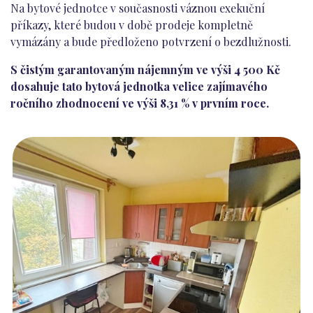
Na bytové jednotce v současnosti váznou exekuční
příkazy, které budou v době prodeje kompletně
vymázány a bude předloženo potvrzení o bezdlužnosti.
S čistým garantovaným nájemným ve výši 4 500 Kč
dosahuje tato bytová jednotka velice zajímavého
ročního zhodnocení ve výši 8,31 % v prvním roce.