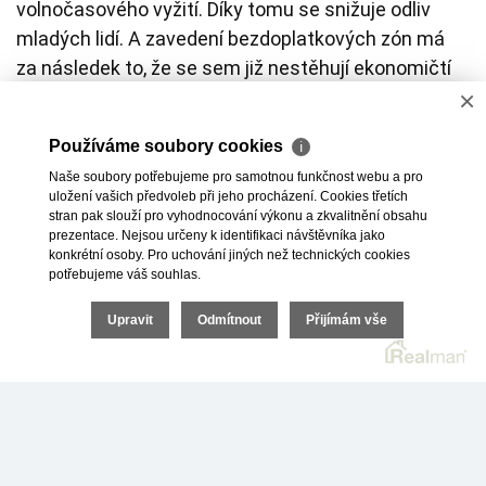
volnočasového vyžití. Díky tomu se snižuje odliv
mladých lidí. A zavedení bezdoplatkových zón má
za následek to, že se sem již nestěhují ekonomičtí
×
paraziti.
Používáme soubory cookies
Proto se očekává, že cena v současné době levných
ℹ
bytů poroste – a tím pádem má smysl do nich
Naše soubory potřebujeme pro samotnou funkčnost webu a pro
uložení vašich předvoleb při jeho procházení. Cookies třetích
investovat. A to i v případě, pokud nejste místní, ale
stran pak slouží pro vyhodnocování výkonu a zkvalitnění obsahu
bydlíte v Praze, Brně, Plzni, Liberci nebo Českých
prezentace. Nejsou určeny k identifikaci návštěvníka jako
konkrétní osoby. Pro uchování jiných než technických cookies
Budějovicích.
potřebujeme váš souhlas.
Více o okresním městě Karviná si můžete přečíst
Upravit
Odmítnout
Přijímám vše
v našem článku
zde: https://investicedonemovitostimsk.cz/proc-
investovat-do-bytu-v-karvine.