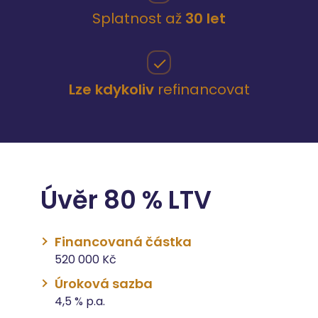
Splatnost až
30 let
Lze kdykoliv
refinancovat
Úvěr 80 % LTV
Financovaná částka
520 000 Kč
Úroková sazba
4,5 % p.a.