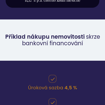
11,12 % p.a. čistého zisku měsíčně
Příklad nákupu nemovitosti
skrze
bankovní financování
Úroková sazba
4,5 %