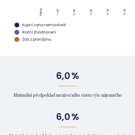
Nákup
4. rok
5. rok
2. rok
3. rok
1. rok
Kupní cena nemovitosti
Roční zhodnocení
Zisk z pronájmu
6,0
%
Minimální předpoklad meziročního růstu výše nájemného
6,0
%