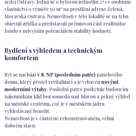
srdci Ostravy. Jedná se o bytovou jednotku 2+1 v osobním
vlastnictví o výměře 50 m² na prestižní adrese Zelená,
Moravská Ostrava. Nemovitosti v této lokalitě se na trhu
objevují zřídka a představují prémiovou část realitního
fondu s nejvyšším potenciálem stability hodnoty.
Bydlení s výhledem a technickým
komfortem
Byt se nachází
v 8. NP (posledním patře)
panelového
domu, který prošel revitalizací a je vybaven
novými
moderními výtahy
. Poslední patro poskytuje budoucím
nájemníkům klid bez sousedů nad hlavou a pěkný výhled
na městské centrum, což je v městském jádru
vyhledávaný benefit.
Nemovitost je v částečně rekonstruovaném, velmi
dobrém stavu: