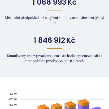
1 068 993
Kč
Minimální předpokládané navýšení hodnoty nemovitosti za pět (5)
let
1 846 912
Kč
Kumulovaný zisk z pronájmu a nárůstu hodnoty nemovitosti za
předpokladu prodeje po pěti (5) letech
4 500 000
4 000 000
3 500 000