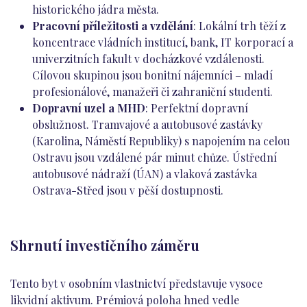
historického jádra města.
Pracovní příležitosti a vzdělání
: Lokální trh těží z
koncentrace vládních institucí, bank, IT korporací a
univerzitních fakult v docházkové vzdálenosti.
Cílovou skupinou jsou bonitní nájemníci – mladí
profesionálové, manažeři či zahraniční studenti.
Dopravní uzel a MHD
: Perfektní dopravní
obslužnost. Tramvajové a autobusové zastávky
(Karolina, Náměstí Republiky) s napojením na celou
Ostravu jsou vzdálené pár minut chůze. Ústřední
autobusové nádraží (ÚAN) a vlaková zastávka
Ostrava-Střed jsou v pěší dostupnosti.
Shrnutí investičního záměru
Tento byt v osobním vlastnictví představuje vysoce
likvidní aktivum. Prémiová poloha hned vedle