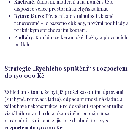
Kuchyně
: Zánovní, moderní a na poměry této
dispozice velice prostorná kuchyňská linka.
Bytové jádro
: Původní, ale v minulosti vkusně
renovované – je osazeno obklady, novými podhledy a
praktickým sprchovacím koutem.
Podlahy
: Kombinace keramické dlažby a plovoucích
podlah.
Strategie „Rychlého spuštění“ s rozpočtem
do 150 000 Kč
Vzhledem k tomu, že byt již prošel zásadními úpravami
(kuchyně, renovace jádra), odpadá nutnost nákladné a
zdlouhavé rekonstrukce. Pro dosažení stoprocentního
vizuálního standardu a okamžitého pronájmu za
maximální tržní cenu zajistíme drobné úpravy
s
rozpočtem do 150 000 Kč
: