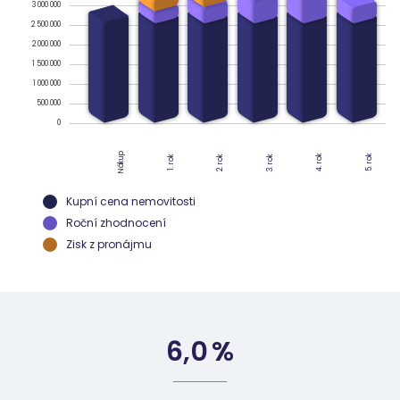
3 000 000
2 500 000
2 000 000
1 500 000
1 000 000
500 000
0
Nákup
4. rok
5. rok
2. rok
3. rok
1. rok
Kupní cena nemovitosti
Roční zhodnocení
Zisk z pronájmu
6,0
%