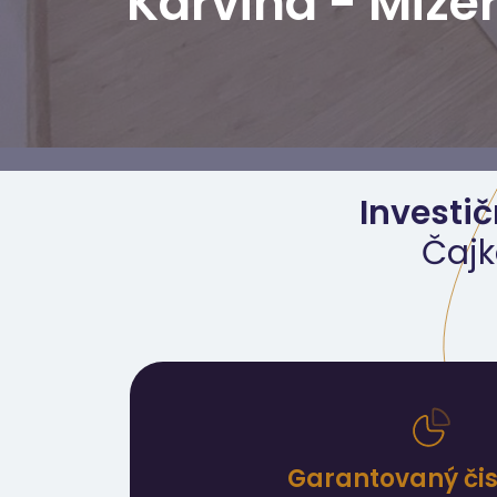
Karviná - Mize
Investič
Čajk
Garantovaný čist