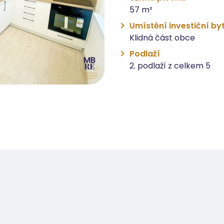
57 m²
Umístění investiční by
Klidná část obce
Podlaží
2. podlaží z celkem 5