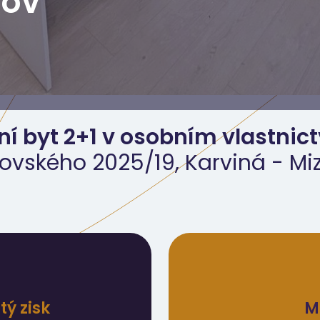
rov
ní byt 2+1 v osobním vlastnict
ovského 2025/19, Karviná - Mi
ý zisk
M