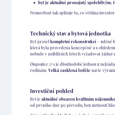
byt je aktuálně pronajatý spolehlivým,
Nemovitost tak splňuje to, co většina investo
Technický stav a bytová jednotka
Byt prošel
kompletní rekonstrukcí
– zděné b
která byla provedena koncepčně a s ohledem 
nebude v nejbližších letech vyžadovat žádné 
Dispozice 2+1 je dlouhodobě jednou z nejžáda
rodinám.
Velká zasklená lodžie
navíc výrazn
Investiční pohled
Byt je
aktuálně obsazen kvalitním nájemník
od prvního dne po převodu, bez nutnosti hle