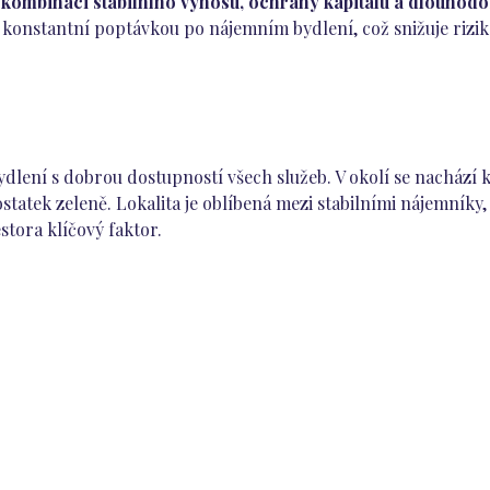
kombinaci stabilního výnosu, ochrany kapitálu a dlouhod
konstantní poptávkou po nájemním bydlení, což snižuje riziko
ydlení s dobrou dostupností všech služeb. V okolí se nacház
statek zeleně. Lokalita je oblíbená mezi stabilními nájemníky,
stora klíčový faktor.