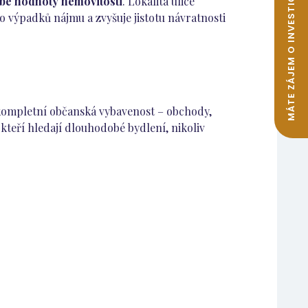
MÁTE ZÁJEM O INVESTIČNÍ BYTY K PRONÁJMU?
obé hodnoty nemovitosti
. Lokalita ulice
 výpadků nájmu a zvyšuje jistotu návratnosti
í kompletní občanská vybavenost – obchody,
 kteří hledají dlouhodobé bydlení, nikoliv