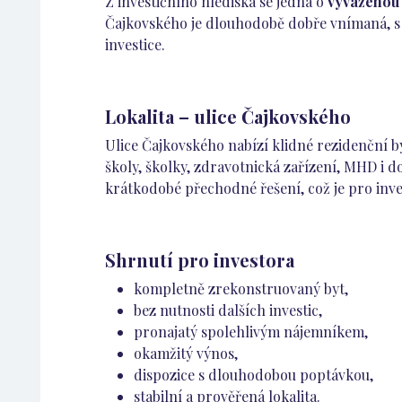
Z investičního hlediska se jedná o
vyváženou 
Čajkovského je dlouhodobě dobře vnímaná, s 
investice.
Lokalita – ulice Čajkovského
Ulice Čajkovského nabízí klidné rezidenční b
školy, školky, zdravotnická zařízení, MHD i do
krátkodobé přechodné řešení, což je pro inve
Shrnutí pro investora
kompletně zrekonstruovaný byt,
bez nutnosti dalších investic,
pronajatý spolehlivým nájemníkem,
okamžitý výnos,
dispozice s dlouhodobou poptávkou,
stabilní a prověřená lokalita.