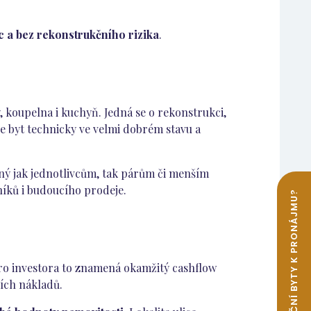
ic a bez rekonstrukčního rizika
.
 koupelna i kuchyň. Jedná se o rekonstrukci,
e byt technicky ve velmi dobrém stavu a
lný jak jednotlivcům, tak párům či menším
níků i budoucího prodeje.
Pro investora to znamená okamžitý cashflow
ích nákladů.