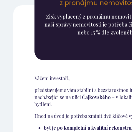
z pronájmu nemovitost
Zisk vyplácený z pronájmu nemovitos
naší správy nemovitosti je potřeba či
nebo 15 % dle zvolenéh
Vážení investoři,
představujeme vám stabilní a bezstarostnou i
nacházející se na ulici
Čajkovského
– v lokal
bydlení.
Hned na úvod je potřeba zmínit dvě klíčové vý
byt je po kompletní a kvalitní rekonstru