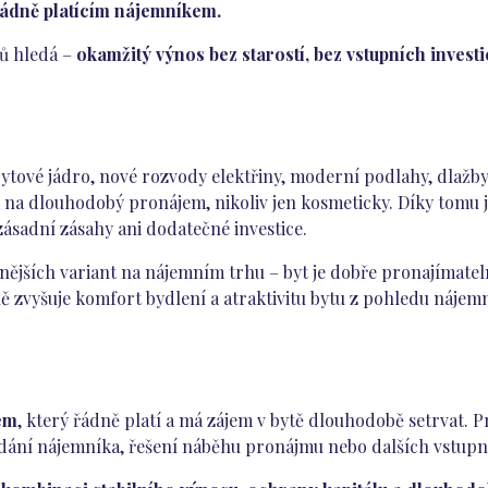
 řádně platícím nájemníkem.
rů hledá –
okamžitý výnos bez starostí, bez vstupních invest
ytové jádro, nové rozvody elektřiny, moderní podlahy, dlažby,
na dlouhodobý pronájem, nikoliv jen kosmeticky. Díky tomu j
zásadní zásahy ani dodatečné investice.
nějších variant na nájemním trhu – byt je dobře pronajímate
ě zvyšuje komfort bydlení a atraktivitu bytu z pohledu nájem
em
, který řádně platí a má zájem v bytě dlouhodobě setrvat. 
dání nájemníka, řešení náběhu pronájmu nebo dalších vstupn