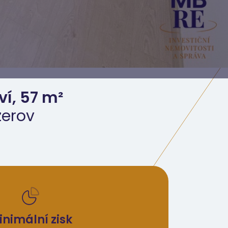
ví, 57 m²
zerov
inimální zisk