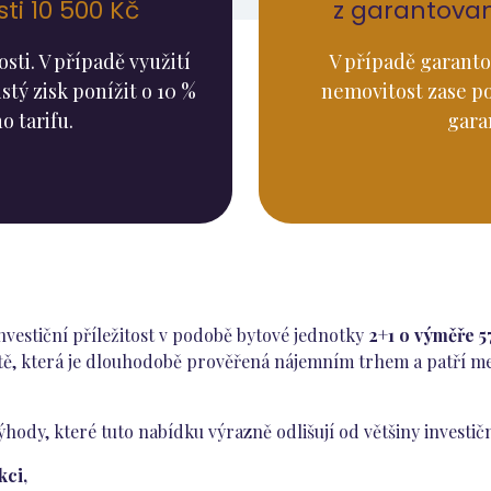
i 10 500 Kč
z garantova
ti. V případě využití
V případě garanto
stý zisk ponížit o 10 %
nemovitost zase p
o tarifu.
gara
nvestiční příležitost v podobě bytové jednotky
2+1 o výměře 5
itě, která je dlouhodobě prověřená nájemním trhem a patří m
hody, které tuto nabídku výrazně odlišují od většiny investič
kci,