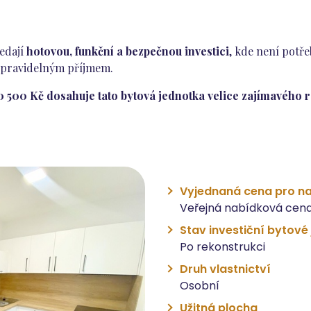
ledají
hotovou, funkční a bezpečnou investici
, kde není potř
s pravidelným příjmem.
 500 Kč dosahuje tato bytová jednotka velice zajímavého r
Vyjednaná cena pro na
Veřejná nabídková cena
Stav investiční bytové
Po rekonstrukci
Druh vlastnictví
Osobní
Užitná plocha