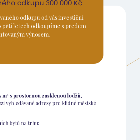
ného odkupu 300 000 Kč
vaného odkupu od vás investiční
o pěti letech odkoupíme s předem
ntovaným výnosem.
7 m² s prostornou zasklenou lodžií
,
ezi vyhledávané adresy pro klidné městské
ních bytů na trhu: