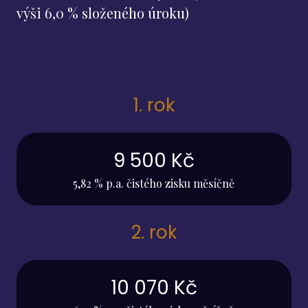
výši 6,0 % složeného úroku)
1. rok
9 500 Kč
5,82 % p.a. čistého zisku měsíčně
2. rok
10 070 Kč