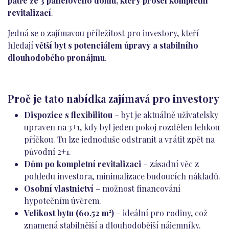
patře ze 3 panelového domu, který prošel kompletní
revitalizací
.
Jedná se o zajímavou příležitost pro investory, kteří
hledají
větší byt s potenciálem úpravy a stabilního
dlouhodobého pronájmu
.
Proč je tato nabídka zajímavá pro investory
Dispozice s flexibilitou
– byt je aktuálně uživatelsky
upraven na 3+1, kdy byl jeden pokoj rozdělen lehkou
příčkou. Tu lze jednoduše odstranit a vrátit zpět na
původní 2+1.
Dům po kompletní revitalizaci
– zásadní věc z
pohledu investora, minimalizace budoucích nákladů.
Osobní vlastnictví
– možnost financování
hypotečním úvěrem.
Velikost bytu (60,52 m²)
– ideální pro rodiny, což
znamená stabilnější a dlouhodobější nájemníky.