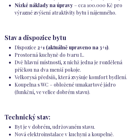
Nízké náklady na úpravy
– cca 100.000 Kč pro
výrazné zvýšení atraktivity bytu i nájemného.
Stav a dispozice bytu
Dispozice
2+1 (aktuálně upraveno na 3+1)
.
Prostorná kuchyně do tvaru L.
Dvě hlavní místnosti, z nichž jedna je rozdělená
příčkou na dva menší pokoje.
Velkorysá předsíň, která zvyšuje komfort bydlení.
Koupelna s WC – obložené umakartové jádro
(funkční, ve velice dobrém stavu).
Technický stav:
Byt je v dobrém, udržovaném stavu.
Nová elektroinstalace v kuchyni a koupelně.