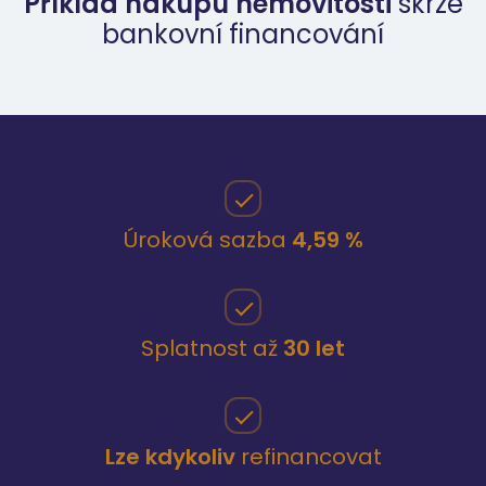
Příklad nákupu nemovitosti
skrze
bankovní financování
Úroková sazba
4,59 %
Splatnost až
30 let
Lze kdykoliv
refinancovat