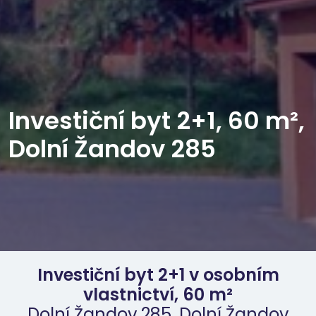
Investiční byt 2+1, 60 m²,
Dolní Žandov 285
Investiční byt 2+1 v osobním
vlastnictví, 60 m²
Dolní Žandov 285, Dolní Žandov