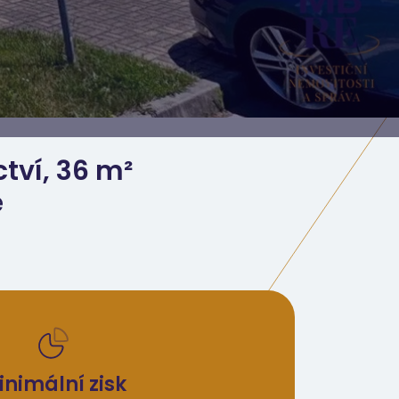
ctví, 36 m²
e
inimální zisk