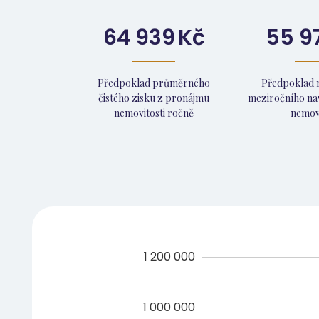
64 939
Kč
55 9
Předpoklad průměrného
Předpoklad 
čistého zisku z pronájmu
meziročního na
nemovitosti ročně
nemovi
1 200 000
1 000 000