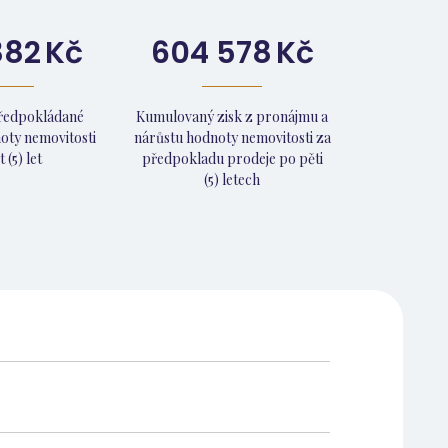
882
Kč
604 578
Kč
předpokládané
Kumulovaný zisk z pronájmu a
oty nemovitosti
nárůstu hodnoty nemovitosti za
 (5) let
předpokladu prodeje po pěti
(5) letech
72 719