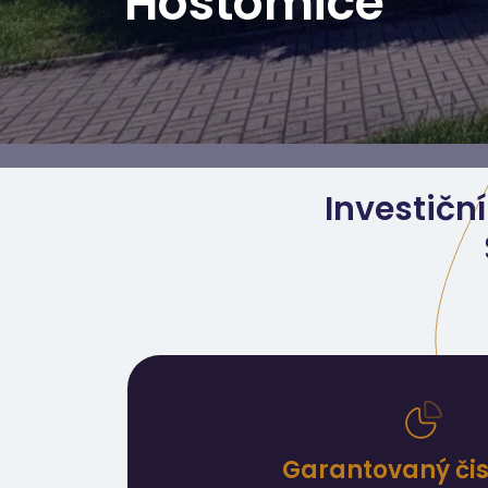
Hostomice
Investiční
Garantovaný čist