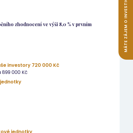
MÁTE ZÁJEM O INVESTIČNÍ BYTY K PRONÁJMU?
čního zhodnocení ve výši 8,0 % v prvním
še investory 720 000 Kč
 899 000 Kč
 jednotky
tové jednotky