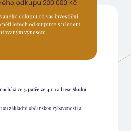
ného odkupu 200 000 Kč
vaného odkupu od vás investiční
o pěti letech odkoupíme s předem
ntovaným výnosem.
e nachází ve
3. patře ze 4
na adrese
Školní
kerou základní občanskou vybaveností a