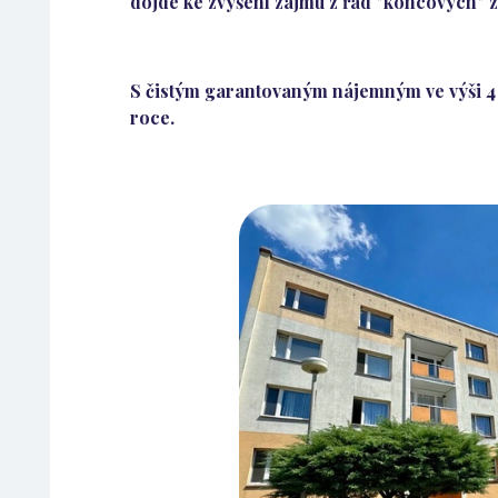
dojde ke zvýšení zájmu z řad "koncových" 
S čistým garantovaným nájemným ve výši 4 
roce.