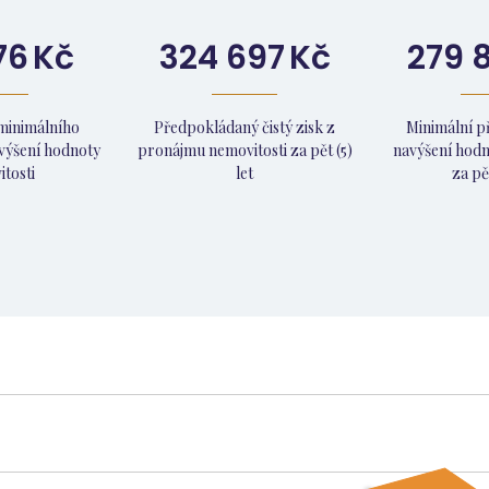
76
Kč
324 697
Kč
279 
minimálního
Předpokládaný čistý zisk z
Minimální 
výšení hodnoty
pronájmu nemovitosti za pět (5)
navýšení hodn
tosti
let
za pět