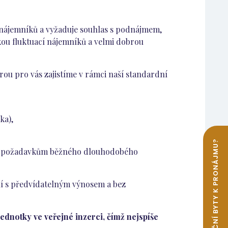
u nájemníků a vyžaduje souhlas s podnájmem,
zkou fluktuací nájemníků a velmi dobrou
erou pro vás zajistíme v rámci naší standardní
ka),
at požadavkům běžného dlouhodobého
šení s předvídatelným výnosem a bez
ednotky ve veřejné inzerci, čímž nejspíše