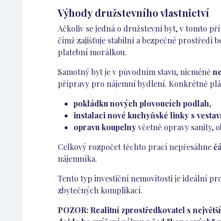
Výhody družstevního vlastnictví
Ačkoliv se jedná o družstevní byt, v tomto p
čímž zajišťuje stabilní a bezpečné prostředí
platební morálkou.
Samotný byt je v původním stavu, nicméně
ne
přípravy pro nájemní bydlení. Konkrétně pl
pokládku nových plovoucích podlah
,
instalaci nové kuchyňské linky s vestav
opravu koupelny
včetně opravy sanity, o
Celkový rozpočet těchto prací nepřesáhne
č
nájemníka.
Tento typ investiční nemovitosti je ideální p
zbytečných komplikací.
POZOR: Realitní zprostředkovatel s největší