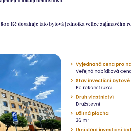
zájemců o nákup nemovitosti.
800 Kč dosahuje tato bytová jednotka velice zajímavého ro
Vyjednaná cena pro na
Veřejná nabídková cena
Stav investiční bytové
Po rekonstrukci
Druh vlastnictví
Družstevní
Užitná plocha
36 m²
Umístění investiční by