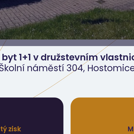
 byt 1+1 v družstevním vlastni
Školní náměstí 304, Hostomic
ý zisk
M