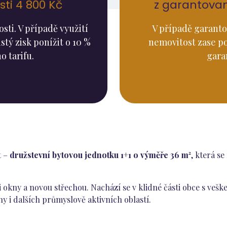
ti 4 800 Kč
z garantova
ti. V případě využití
V případě garanto
stý zisk ponížit o 10 %
nemovitost zase p
o tarifu.
gara
t –
družstevní bytovou jednotku 1+1 o výměře 36 m²
, která s
 okny a novou střechou. Nachází se v klidné části obce s veš
y i dalších průmyslově aktivních oblastí.