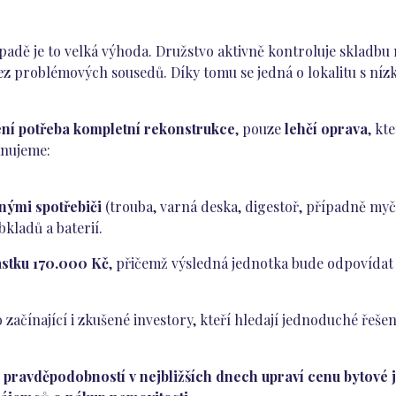
řípadě je to velká výhoda. Družstvo aktivně kontroluje skladb
 bez problémových sousedů. Díky tomu se jedná o lokalitu s ní
ní potřeba kompletní rekonstrukce
, pouze
lehčí oprava
, kt
ánujeme:
nými spotřebiči
(trouba, varná deska, digestoř, případně myč
bkladů a baterií.
ástku 170.000 Kč
, přičemž výsledná jednotka bude odpovíd
ro začínající i zkušené investory, kteří hledají jednoduché ře
 pravděpodobností v nejbližších dnech upraví cenu bytové j