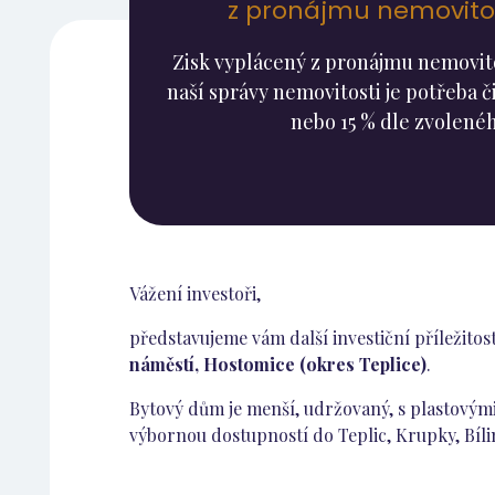
z pronájmu nemovitos
Zisk vyplácený z pronájmu nemovitos
naší správy nemovitosti je potřeba či
nebo 15 % dle zvolenéh
Vážení investoři,
představujeme vám další investiční příležitos
náměstí, Hostomice (okres Teplice)
.
Bytový dům je menší, udržovaný, s plastovými
výbornou dostupností do Teplic, Krupky, Bílin