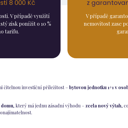
ti 8 000 Kč
z garantova
ti. V případě využití
V případě garanto
stý zisk ponížit o 10 %
nemovitost zase p
o tarifu.
gara
čitelnou investiční příležitost –
bytovou jednotku 1+1 v osob
o domu
, který má jednu zásadní výhodu –
zcela nový výtah
, 
onajímatelnost.