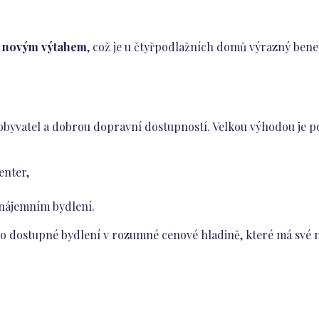
a novým výtahem
, což je u čtyřpodlažních domů výrazný benef
 obyvatel a dobrou dopravní dostupností. Velkou výhodou je 
enter,
nájemním bydlení.
e o dostupné bydlení v rozumné cenové hladině, které má své m