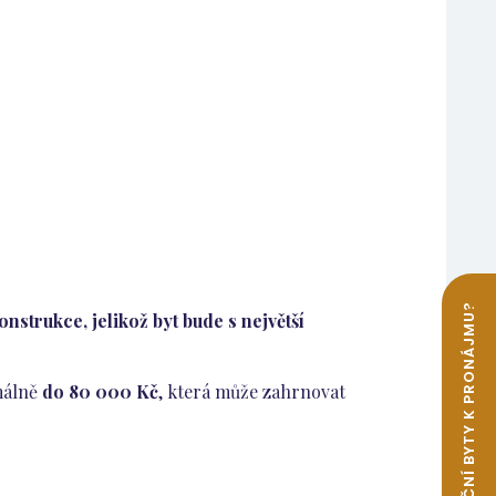
nstrukce, jelikož byt bude s největší
málně
do 80 000 Kč
, která může zahrnovat