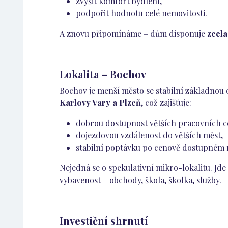
zvýšit komfort bydlení,
podpořit hodnotu celé nemovitosti.
A znovu připomínáme – dům disponuje
zcel
Lokalita – Bochov
Bochov je menší město se stabilní základnou
Karlovy Vary a Plzeň
, což zajišťuje:
dobrou dostupnost větších pracovních c
dojezdovou vzdálenost do větších měst,
stabilní poptávku po cenově dostupném 
Nejedná se o spekulativní mikro-lokalitu. Jd
vybavenost – obchody, škola, školka, služby.
Investiční shrnutí