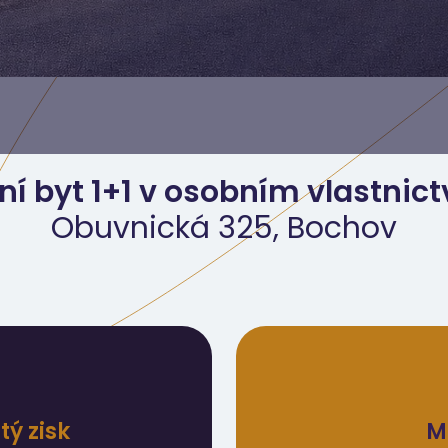
ní byt 1+1 v osobním vlastnict
Obuvnická 325, Bochov
ý zisk
M