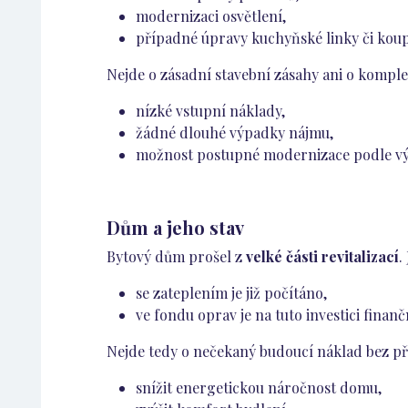
modernizaci osvětlení,
případné úpravy kuchyňské linky či koupe
Nejde o zásadní stavební zásahy ani o komple
nízké vstupní náklady,
žádné dlouhé výpadky nájmu,
možnost postupné modernizace podle vý
Dům a jeho stav
Bytový dům prošel z
velké části revitalizací
.
se zateplením je již počítáno,
ve fondu oprav je na tuto investici fina
Nejde tedy o nečekaný budoucí náklad bez př
snížit energetickou náročnost domu,