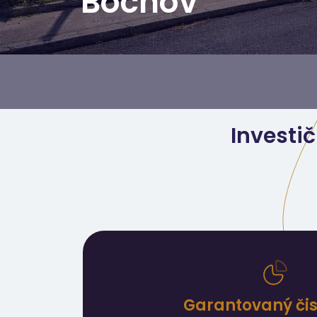
Bochov
Investič
Garantovaný čist