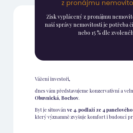
z pronájmu nemovitos
Zisk vyplácený z pronájmu nemovitos
naší správy nemovitosti je potřeba či
nebo 15 % dle zvolenéh
Vážení investoři,
dnes vám představujeme konzervativní a velmi 
Obuvnická, Bochov
.
Byt je situován
ve 4. podlaží ze 4 panelovéh
který významně zvyšuje komfort i budoucí pr