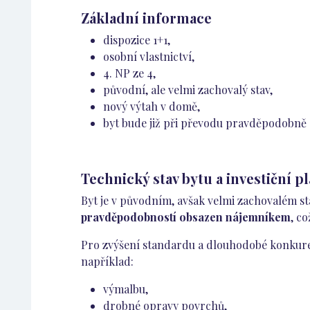
Základní informace
dispozice 1+1,
osobní vlastnictví,
4. NP ze 4,
původní, ale velmi zachovalý stav,
nový výtah v domě,
byt bude již při převodu pravděpodobně
Technický stav bytu a investiční p
Byt je v původním, avšak velmi zachovalém stav
pravděpodobností obsazen nájemníkem
, c
Pro zvýšení standardu a dlouhodobé konkure
například:
výmalbu,
drobné opravy povrchů,