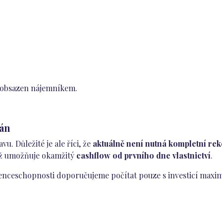
 obsazen nájemníkem.
lán
u. Důležité je ale říci, že
aktuálně není nutná kompletní reko
ož umožňuje okamžitý
cashflow od prvního dne vlastnictví
.
nceschopnosti doporučujeme počítat pouze s investicí maxi