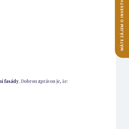
MÁTE ZÁJEM O INVESTIČNÍ BYTY K PRONÁJMU?
ní fasády
. Dobrou zprávou je, že: