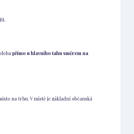
it.
poloha
přímo u hlavního tahu směrem na
ísto na trhu. V místě je základní občanská