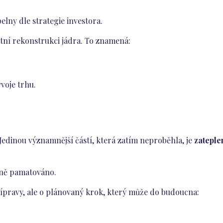
lny dle strategie investora.
tní rekonstrukci jádra. To znamená:
voje trhu.
 Jedinou významnější částí, která zatím neproběhla, je
zateple
nčně pamatováno.
ípravy, ale o plánovaný krok, který může do budoucna: