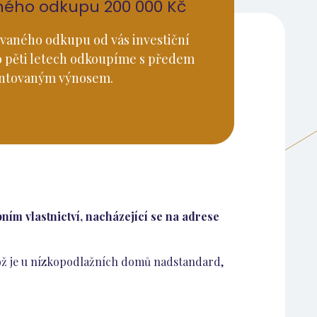
ného odkupu 200 000 Kč
vaného odkupu od vás investiční
o pěti letech odkoupíme s předem
ntovaným výnosem.
ním vlastnictví, nacházející se na adrese
což je u nízkopodlažních domů nadstandard,