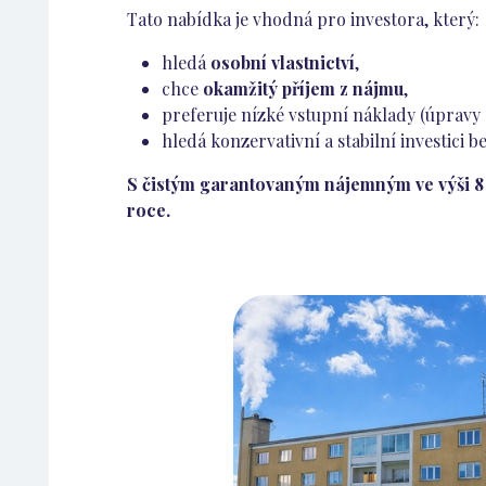
Tato nabídka je vhodná pro investora, který:
hledá
osobní vlastnictví
,
chce
okamžitý příjem z nájmu
,
preferuje nízké vstupní náklady (úpravy
hledá konzervativní a stabilní investici b
S čistým garantovaným nájemným ve výši 8 
roce.