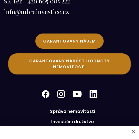
SK Tel:
+420 605 005 222
info@mbreinvestice.cz
GARANTOVANÝ NÁJEM
GARANTOVANÝ NÁRŮST HODNOTY
NEMOVITOSTI
Správa nemovitostí
Investiční družstvo
×
Nákup bytových domů